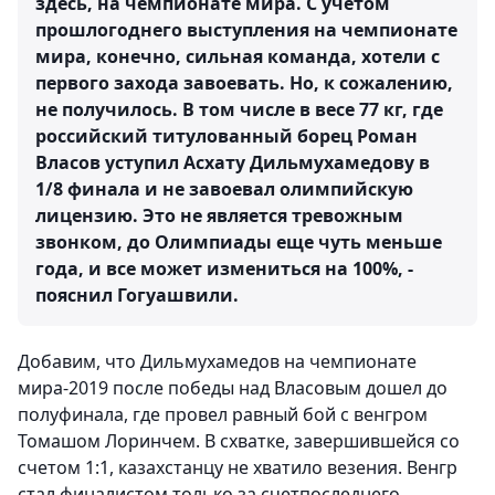
здесь, на чемпионате мира. С учетом
прошлогоднего выступления на чемпионате
мира, конечно, сильная команда, хотели с
первого захода завоевать. Но, к сожалению,
не получилось. В том числе в весе 77 кг, где
российский титулованный борец Роман
Власов уступил Асхату Дильмухамедову в
1/8 финала и не завоевал олимпийскую
лицензию. Это не является тревожным
звонком, до Олимпиады еще чуть меньше
года, и все может измениться на 100%, -
пояснил Гогуашвили.
Добавим, что Дильмухамедов на чемпионате
мира-2019 после победы над Власовым дошел до
полуфинала, где провел равный бой с венгром
Томашом Лоринчем. В схватке, завершившейся со
счетом 1:1, казахстанцу не хватило везения. Венгр
стал финалистом только за счетпоследнего