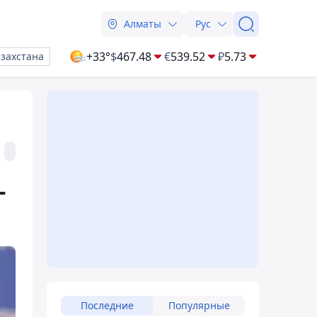
Алматы
Рус
+33°
$
467.48
€
539.52
₽
5.73
азахстана
-
Последние
Популярные