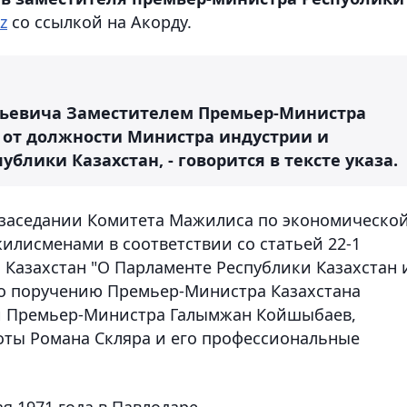
z
со ссылкой на Акорду.
ильевича Заместителем Премьер-Министра
в от должности Министра индустрии и
блики Казахстан, - говорится в тексте указа.
а заседании Комитета Мажилиса по экономическо
илисменами в соответствии со статьей 22-1
 Казахстан "О Парламенте Республики Казахстан 
 по поручению Премьер-Министра Казахстана
и Премьер-Министра Галымжан Койшыбаев,
оты Романа Скляра и его профессиональные
я 1971 года в Павлодаре.