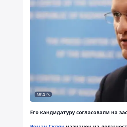
МИД РК
Его кандидатуру согласовали на з
Роман Скляр
назначен на должност