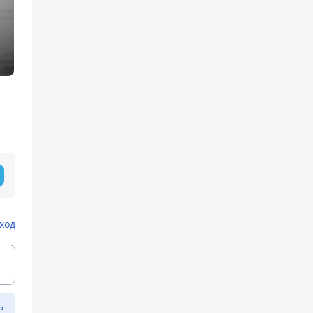
ход
ь