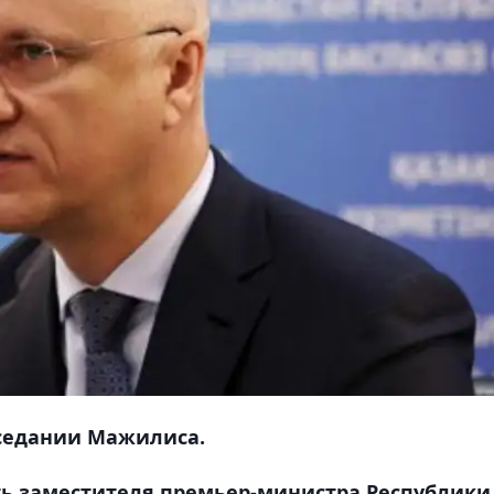
аседании Мажилиса.
ь заместителя премьер-министра Республики