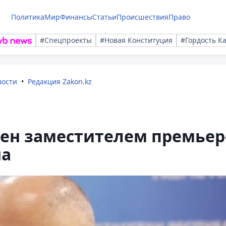
Политика
Мир
Финансы
Статьи
Происшествия
Право
#Спецпроекты
#Новая Конституция
#Гордость К
вости
Редакция Zakon.kz
ен заместителем премьер
на