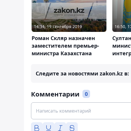
14:34, 19 сентября 2019
16:50, 
Роман Скляр назначен
Султа
заместителем премьер-
минис
министра Казахстана
интег
Следите за новостями zakon.kz в:
Комментарии
0