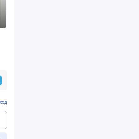
ход
ь