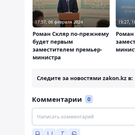
17:57, 06 февраля 2024
19:27, 
Роман Скляр по-прежнему
Роман
будет первым
замес
заместителем премьер-
минис
министра
Следите за новостями zakon.kz в:
Комментарии
0