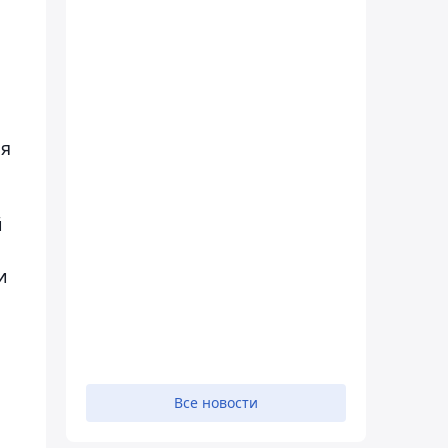
ия
й
и
Все новости