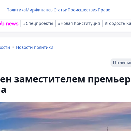
Политика
Мир
Финансы
Статьи
Происшествия
Право
#Спецпроекты
#Новая Конституция
#Гордость К
вости
Новости политики
Полити
ен заместителем премьер
на