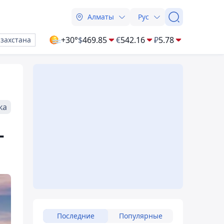
Алматы
Рус
+30°
$
469.85
€
542.16
₽
5.78
азахстана
ка
-
Последние
Популярные