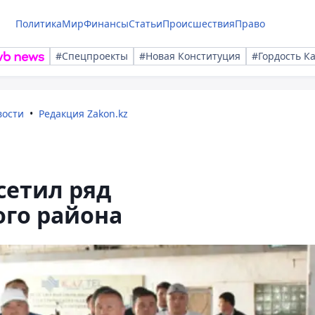
Политика
Мир
Финансы
Статьи
Происшествия
Право
#Спецпроекты
#Новая Конституция
#Гордость К
вости
Редакция Zakon.kz
сетил ряд
ого района