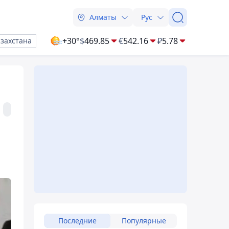
Алматы
Рус
+30°
$
469.85
€
542.16
₽
5.78
азахстана
Последние
Популярные