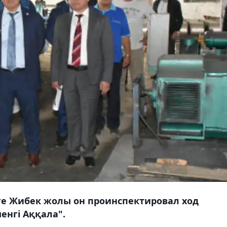
уге Жибек жолы он проинспектировал ход
енгі Аққала".