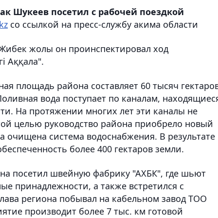
ак Шукеев посетил с рабочей поездкой
kz
со ссылкой на пресс-службу акима области
е Жибек жолы он проинспектировал ход
і Аққала".
ая площадь района составляет 60 тысяч гектаров
 Поливная вода поступает по каналам, находящиес
ти. На протяжении многих лет эти каналы не
этой целью руководство района приобрело новый
ла очищена система водоснабжения. В результате
беспеченность более 400 гектаров земли.
иона посетил швейную фабрику "АХБК", где шьют
ые принадлежности, а также встретился с
глава региона побывал на кабельном завод ТОО
иятие производит более 7 тыс. км готовой