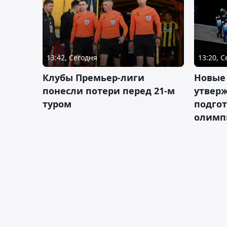
13:42, Сегодня
13:20, 
Клубы Премьер-лиги
Новые
понесли потери перед 21-м
утверж
туром
подго
олимп