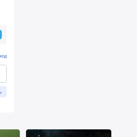
ход
ь