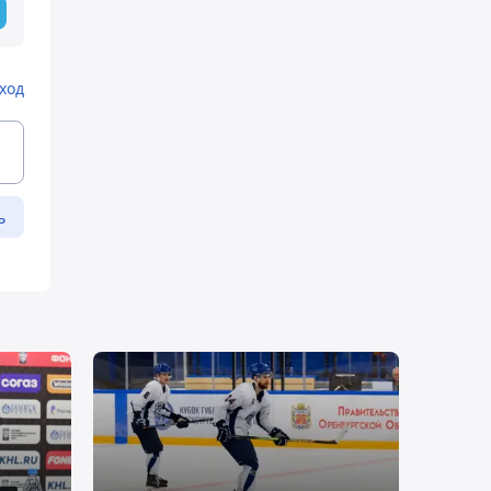
ход
ь