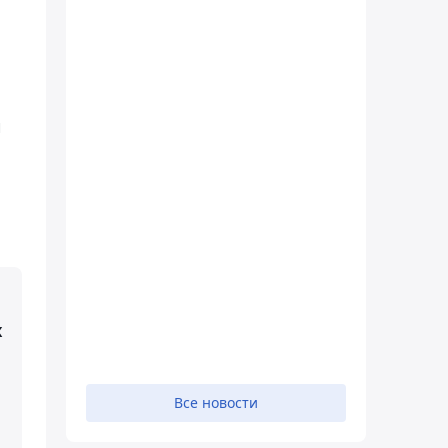
й
х
Все новости