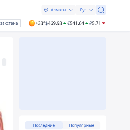
Алматы
Рус
+33°
$
469.93
€
541.64
₽
5.71
азахстана
Последние
Популярные