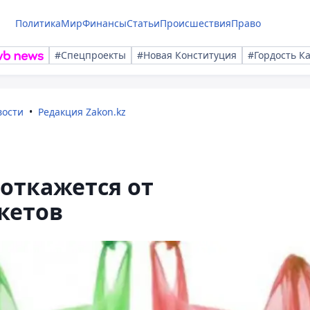
Политика
Мир
Финансы
Статьи
Происшествия
Право
#Спецпроекты
#Новая Конституция
#Гордость К
вости
Редакция Zakon.kz
 откажется от
кетов