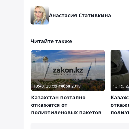
Анастасия Стативкина
Читайте также
19:48, 20 сентября 2019
13:15, 
Казахстан поэтапно
Казахс
откажется от
откаже
полиэтиленовых пакетов
полиэ