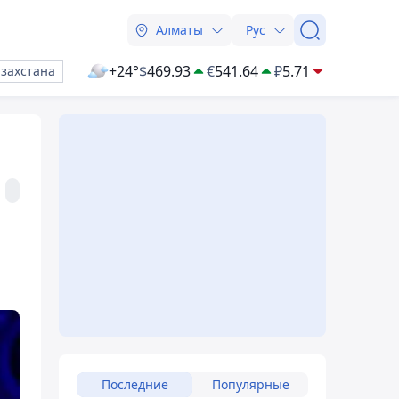
Алматы
Рус
+24°
$
469.93
€
541.64
₽
5.71
азахстана
Последние
Популярные