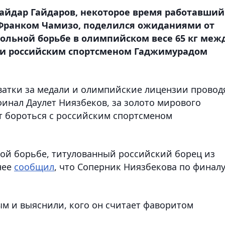
айдар Гайдаров, некоторое время работавший
Франком Чамизо, поделился ожиданиями от
ольной борьбе в олимпийском весе 65 кг меж
 и российским спортсменом Гаджимурадом
ватки за медали и олимпийские лицензии провод
инал Даулет Ниязбеков, за золото мирового
ет бороться с российским спортсменом
ой борьбе, титулованный российский борец из
нее
сообщил
, что Соперник Ниязбекова по финал
м и выяснили, кого он считает фаворитом