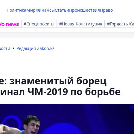
Политика
Мир
Финансы
Статьи
Происшествия
Право
#Спецпроекты
#Новая Конституция
#Гордость К
вости
Редакция Zakon.kz
е: знаменитый борец
финал ЧМ-2019 по борьбе