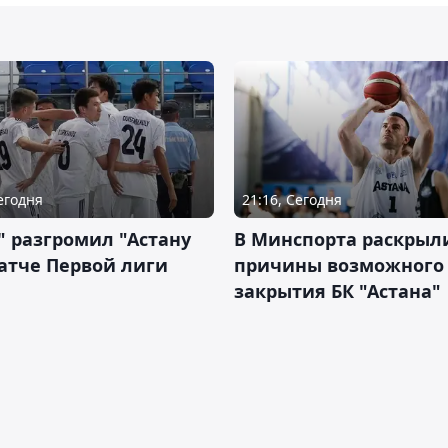
Сегодня
21:16, Сегодня
" разгромил "Астану
В Минспорта раскрыл
атче Первой лиги
причины возможного
закрытия БК "Астана"