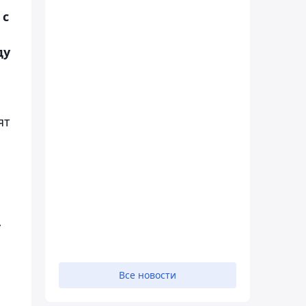
 с
ду
ят
у
Все новости