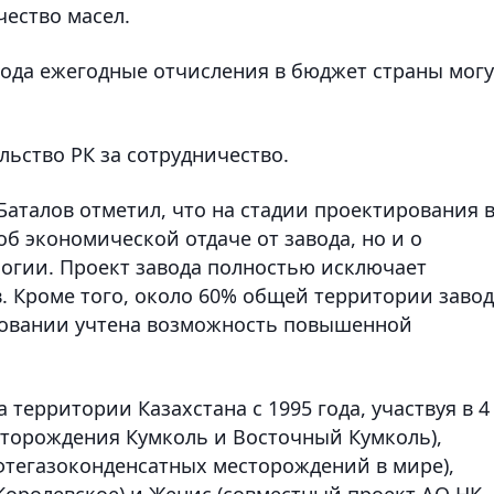
чество масел.
вода ежегодные отчисления в бюджет страны могу
льство РК за сотрудничество.
аталов отметил, что на стадии проектирования 
 об экономической отдаче от завода, но и о
огии. Проект завода полностью исключает
. Кроме того, около 60% общей территории заво
ировании учтена возможность повышенной
территории Казахстана с 1995 года, участвуя в 4
торождения Кумколь и Восточный Кумколь),
фтегазоконденсатных месторождений в мире),
Королевское) и Женис (совместный проект АО НК