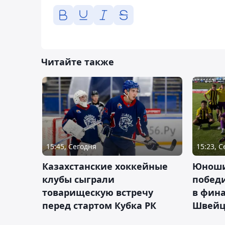
Читайте также
15:45, Сегодня
15:23, 
Казахстанские хоккейные
Юноши
клубы сыграли
побед
товарищескую встречу
в фина
перед стартом Кубка РК
Швейц