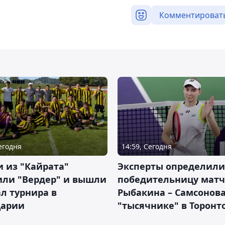
Комментироват
Сегодня
14:59, Сегодня
 из "Кайрата"
Эксперты определили
или "Вердер" и вышли
победительницу матч
л турнира в
Рыбакина – Самсонова
арии
"тысячнике" в Торонт