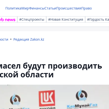
Политика
Мир
Финансы
Статьи
Происшествия
Право
#Спецпроекты
#Новая Конституция
#Гордость К
вости
Редакция Zakon.kz
масел будут производить
ской области