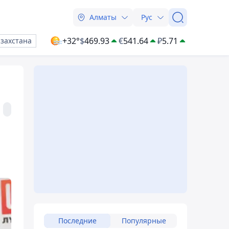
Алматы
Рус
+32°
$
469.93
€
541.64
₽
5.71
азахстана
Последние
Популярные