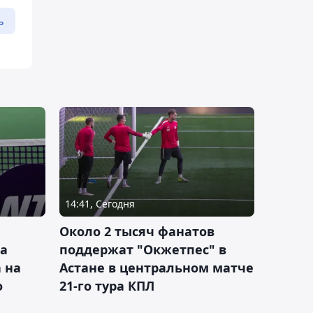
ь
14:41, Сегодня
Около 2 тысяч фанатов
а
поддержат "Окжетпес" в
 на
Астане в центральном матче
о
21-го тура КПЛ