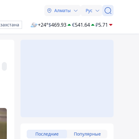
Алматы
Рус
+24°
$
469.93
€
541.64
₽
5.71
азахстана
Последние
Популярные