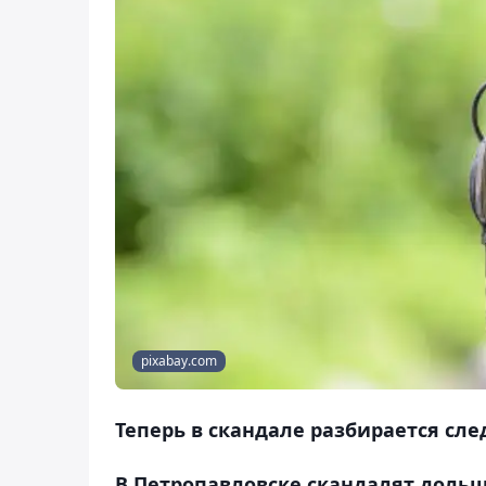
pixabay.com
Теперь в скандале разбирается сле
В Петропавловске скандалят дольщ