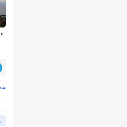
не
ход
ь