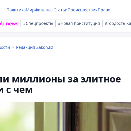
Политика
Мир
Финансы
Статьи
Происшествия
Право
#Спецпроекты
#Новая Конституция
#Гордость К
вости
Редакция Zakon.kz
и миллионы за элитное
и с чем