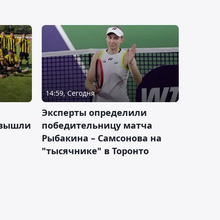
14:59, Сегодня
Эксперты определили
 вышли
победительницу матча
Рыбакина – Самсонова на
"тысячнике" в Торонто