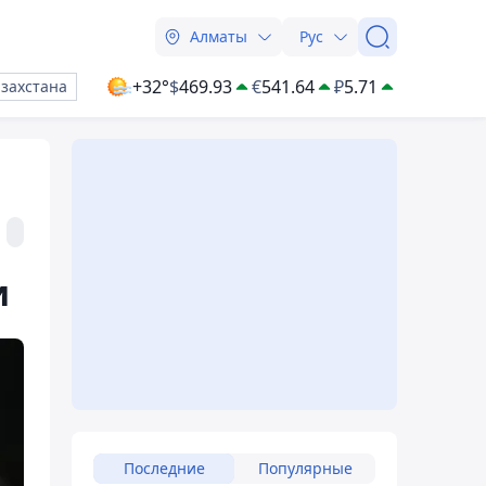
Алматы
Рус
+32°
$
469.93
€
541.64
₽
5.71
азахстана
и
Последние
Популярные