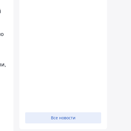
й
но
ии,
и
Все новости