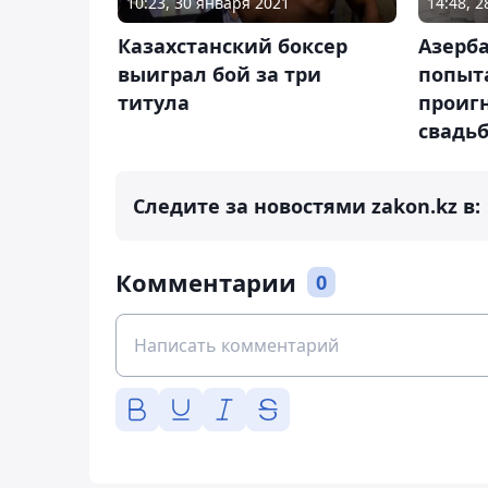
10:23, 30 января 2021
14:48, 
Казахстанский боксер
Азерб
выиграл бой за три
попыт
титула
проиг
свадьб
Следите за новостями zakon.kz в:
Комментарии
0