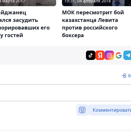
28 марта 2017
19:31, 04 февраля 2018
айджанец
МОК пересмотрит бой
ался засудить
казахстанца Левита
норировавших его
против российского
у гостей
боксера
В
Комментироват