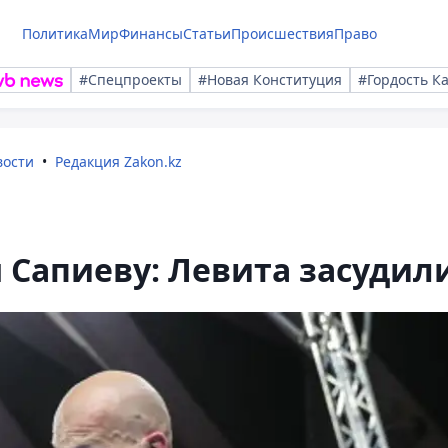
Политика
Мир
Финансы
Статьи
Происшествия
Право
#Спецпроекты
#Новая Конституция
#Гордость К
вости
Редакция Zakon.kz
 Сапиеву: Левита засудил