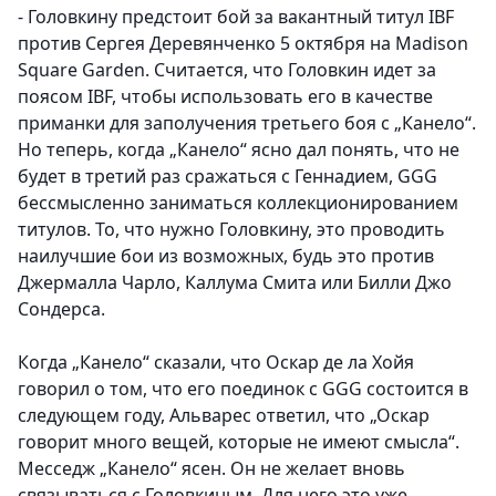
- Головкину предстоит бой за вакантный титул IBF
против Сергея Деревянченко 5 октября на Madison
Square Garden. Считается, что Головкин идет за
поясом IBF, чтобы использовать его в качестве
приманки для заполучения третьего боя с „Канело“.
Но теперь, когда „Канело“ ясно дал понять, что не
будет в третий раз сражаться с Геннадием, GGG
бессмысленно заниматься коллекционированием
титулов. То, что нужно Головкину, это проводить
наилучшие бои из возможных, будь это против
Джермалла Чарло, Каллума Смита или Билли Джо
Сондерса.
Когда „Канело“ сказали, что Оскар де ла Хойя
говорил о том, что его поединок с GGG состоится в
следующем году, Альварес ответил, что „Оскар
говорит много вещей, которые не имеют смысла“.
Месседж „Канело“ ясен. Он не желает вновь
связываться с Головкиным. Для него это уже