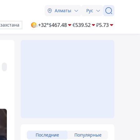
Алматы
Рус
+32°
$
467.48
€
539.52
₽
5.73
азахстана
Последние
Популярные