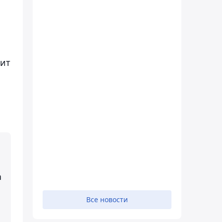
зит
а
Все новости