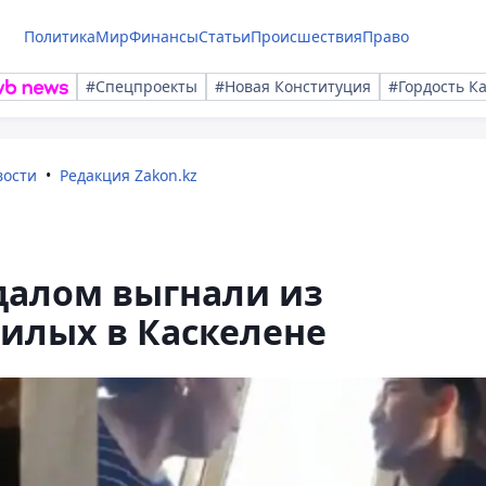
Политика
Мир
Финансы
Статьи
Происшествия
Право
#Спецпроекты
#Новая Конституция
#Гордость К
вости
Редакция Zakon.kz
далом выгнали из
илых в Каскелене