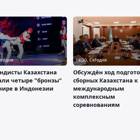
Сегодня
14:30, Сегодня
ндисты Казахстана
Обсуждён ход подгот
али четыре "бронзы"
сборных Казахстана к
нире в Индонезии
международным
комплексным
соревнованиям