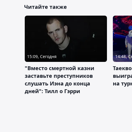
Читайте также
15:09, Сегодня
14:48, 
"Вместо смертной казни
Таекво
заставьте преступников
выигр
слушать Иэна до конца
на тур
дней": Тилл о Гэрри