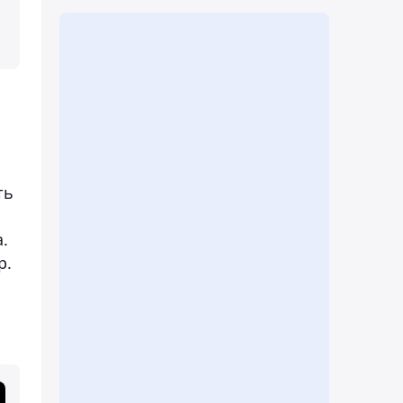
ть
.
р.