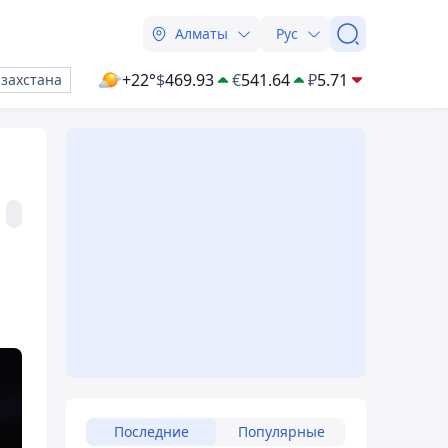
Алматы
Рус
+22°
$
469.93
€
541.64
₽
5.71
азахстана
Последние
Популярные