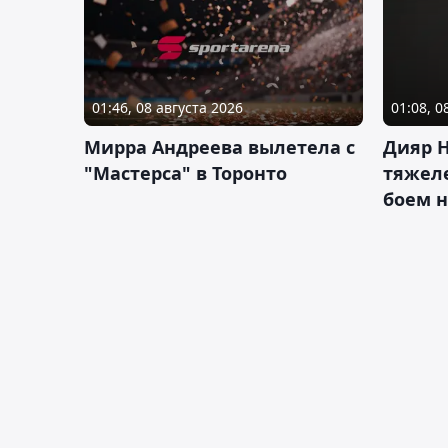
01:46, 08 августа 2026
01:08, 0
Мирра Андреева вылетела с
Дияр 
"Мастерса" в Торонто
тяжеле
боем н