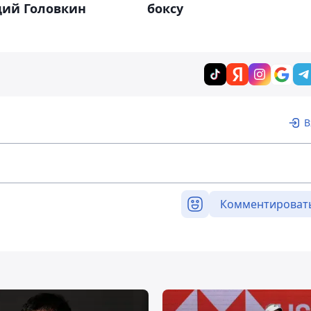
дий Головкин
боксу
В
Комментироват