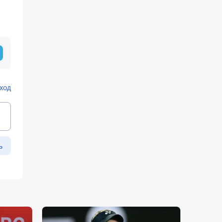
ход
ь