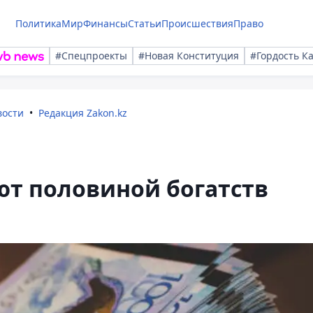
Политика
Мир
Финансы
Статьи
Происшествия
Право
#Спецпроекты
#Новая Конституция
#Гордость К
вости
Редакция Zakon.kz
ют половиной богатств