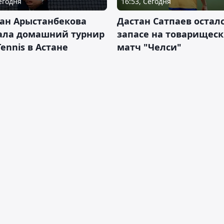
Сегодня
16:53, Сегодня
ан Арыстанбекова
Дастан Сатпаев осталс
ала домашний турнир
запасе на товарищес
Tennis в Астане
матч "Челси"