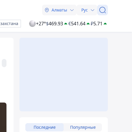
Алматы
Рус
+27°
$
469.93
€
541.64
₽
5.71
азахстана
Последние
Популярные