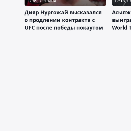
17:49, Сегодня
17:18, 
Дияр Нургожай высказался
Асылж
о продлении контракта с
выигр
UFC после победы нокаутом
World 