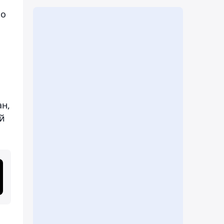
ко
ан,
ой