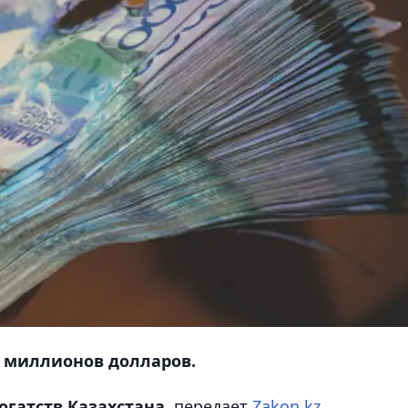
80 миллионов долларов.
гатств Казахстана,
передает
Zakon.kz.