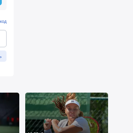
ход
ь