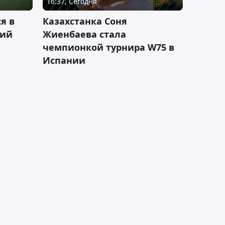
16:37, Сегодня
я в
Казахстанка Соня
кий
Жиенбаева стала
чемпионкой турнира W75 в
Испании