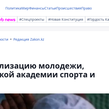
Политика
Мир
Финансы
Статьи
Происшествия
Право
#Спецпроекты
#Новая Конституция
#Гордость К
вости
Редакция Zakon.kz
ализацию молодежи,
ской академии спорта и