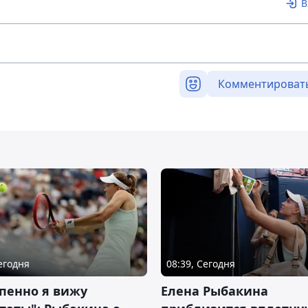
В
Комментироват
Сегодня
08:39, Сегодня
пенно я вижу
Елена Рыбакина