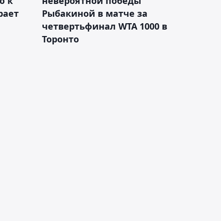
ю к
невероятной победы
рает
Рыбакиной в матче за
четвертьфинал WTA 1000 в
Торонто