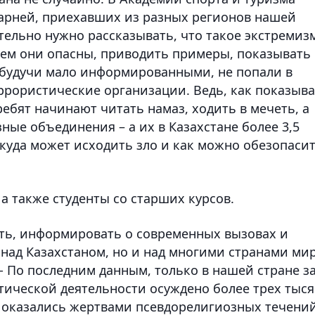
арней, приехавших из разных регионов нашей
ательно нужно рассказывать, что такое экстремиз
чем они опасны, приводить примеры, показывать
, будучи мало информированными, не попали в
ррористические организации. Ведь, как показыва
ебят начинают читать намаз, ходить в мечеть, а
ные объединения – а их в Казахстане более 3,5
ткуда может исходить зло и как можно обезопаси
 а также студенты со старших курсов.
ть, информировать о современных вызовах и
 над Казахстаном, но и над многими странами мир
- По последним данным, только в нашей стране з
тической деятельности осуждено более трех тыс
х оказались жертвами псевдорелигиозных течени