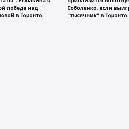
таты": Рыбакина о
приблизится вплотну
ой победе над
Соболенко, если выиг
овой в Торонто
"тысячник" в Торонто