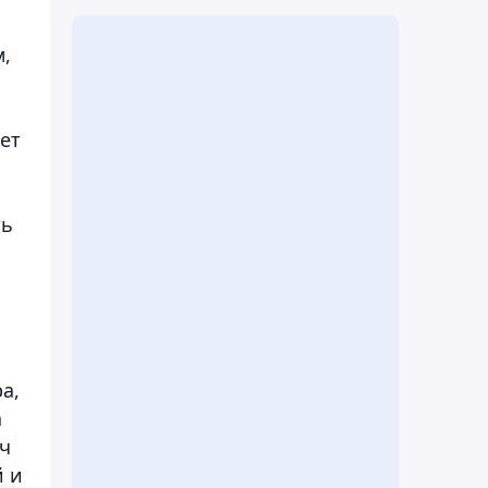
м,
ет
ть
а,
а
яч
й и