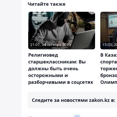
Читайте также
21:07, 04 октября 2019
15:03, 
Религиовед
В Каз
старшеклассникам: Вы
спорта
должны быть очень
торже
осторожными и
бронзо
разборчивыми в соцсетях
Олимп
Следите за новостями zakon.kz в: