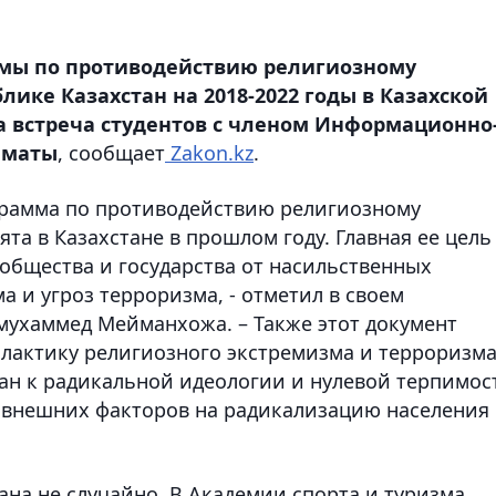
ммы по противодействию религиозному
лике Казахстан на 2018-2022 годы в Казахской
а встреча студентов с членом Информационно
лматы
, сообщает
Zakon.kz
.
ограмма по противодействию религиозному
а в Казахстане в прошлом году. Главная ее цель 
общества и государства от насильственных
 и угроз терроризма, - отметил в своем
мухаммед Мейманхожа. – Также этот документ
лактику религиозного экстремизма и терроризма
н к радикальной идеологии и нулевой терпимос
 внешних факторов на радикализацию населения
на не случайно. В Академии спорта и туризма