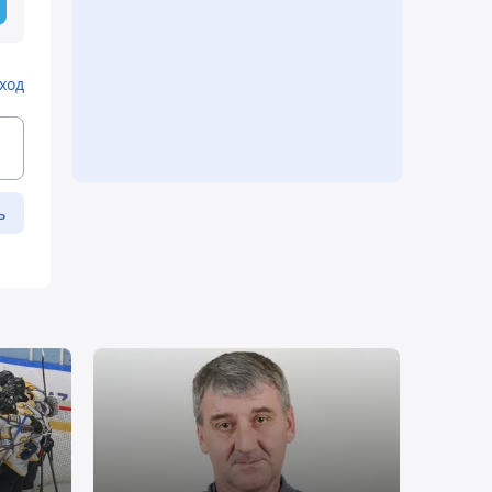
ход
ь