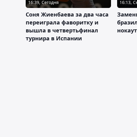
16:39, Сегодня
16:13, 
Соня Жиенбаева за два часа
Замен
переиграла фаворитку и
брази
вышла в четвертьфинал
нокау
турнира в Испании