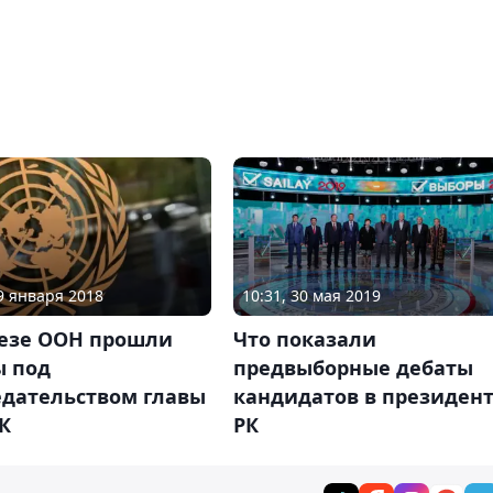
19 января 2018
10:31, 30 мая 2019
безе ООН прошли
Что показали
ы под
предвыборные дебаты
едательством главы
кандидатов в президен
К
РК