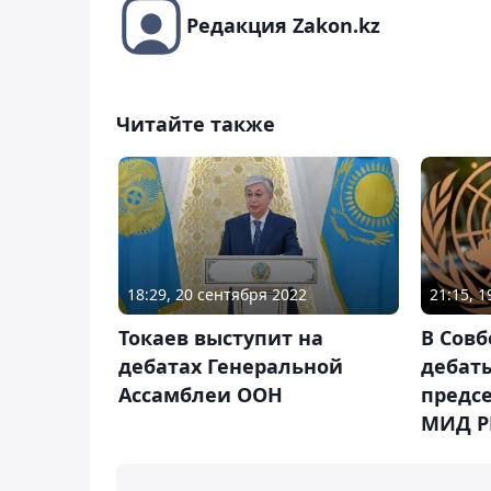
Редакция Zakon.kz
Читайте также
18:29, 20 сентября 2022
21:15, 
Токаев выступит на
В Сов
дебатах Генеральной
дебат
Ассамблеи ООН
предс
МИД Р