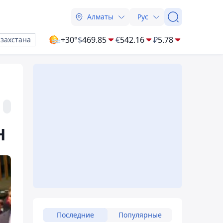
Алматы
Рус
+30°
$
469.85
€
542.16
₽
5.78
азахстана
Н
Последние
Популярные