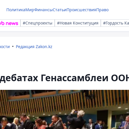
Политика
Мир
Финансы
Статьи
Происшествия
Право
#Спецпроекты
#Новая Конституция
#Гордость К
вости
Редакция Zakon.kz
 дебатах Генассамблеи ОО