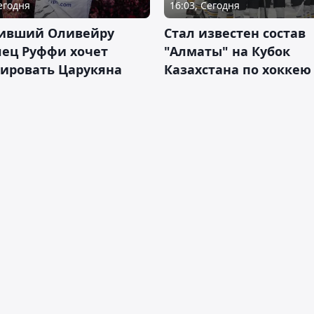
Сегодня
16:03, Сегодня
ивший Оливейру
Стал известен состав
лец Руффи хочет
"Алматы" на Кубок
тировать Царукяна
Казахстана по хоккею