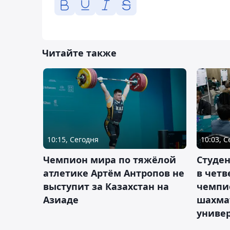
Читайте также
10:15, Сегодня
10:03, 
Чемпион мира по тяжёлой
Студе
атлетике Артём Антропов не
в чет
выступит за Казахстан на
чемпи
Азиаде
шахма
униве