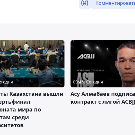
Комментироват
Сегодня
09:45, Сегодня
нты Казахстана вышли
Асу Алмабаев подпис
вертьфинал
контракт с лигой ACBJ
оната мира по
там среди
рситетов