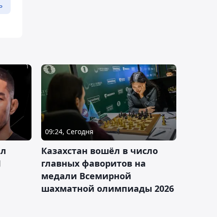
ь
09:24, Сегодня
ал
Казахстан вошёл в число
J
главных фаворитов на
медали Всемирной
шахматной олимпиады 2026