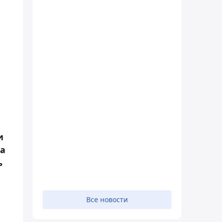
и
на
ь
Все новости