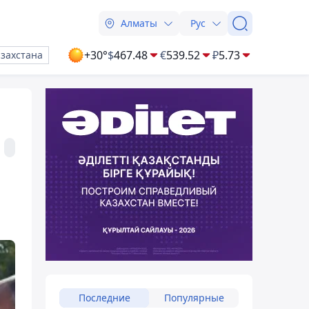
Алматы
Рус
+30°
$
467.48
€
539.52
₽
5.73
азахстана
Последние
Популярные