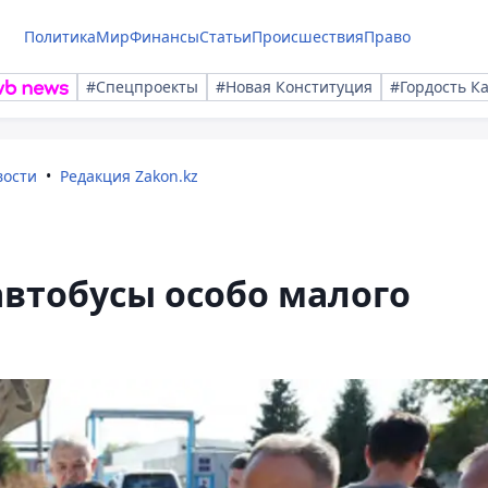
Политика
Мир
Финансы
Статьи
Происшествия
Право
#Спецпроекты
#Новая Конституция
#Гордость К
вости
Редакция Zakon.kz
автобусы особо малого