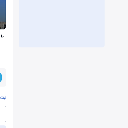
ль
ход