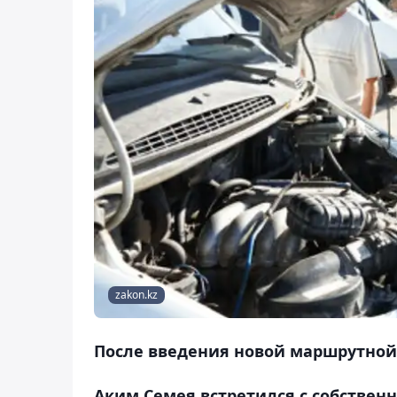
zakon.kz
После введения новой маршрутной 
Аким Семея встретился с собствен