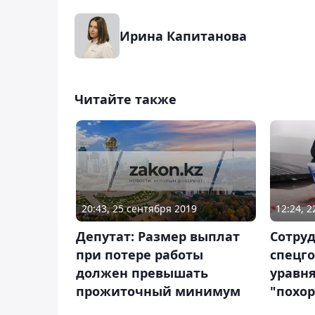
Ирина Капитанова
Читайте также
20:43, 25 сентября 2019
12:24, 
Депутат: Размер выплат
Сотру
при потере работы
спецго
должен превышать
уравн
прожиточный минимум
"похо