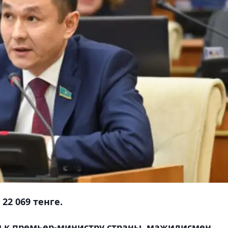
22 069 тенге.
м к премьер-министру страны, мажилисмен