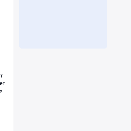
от
ет
х