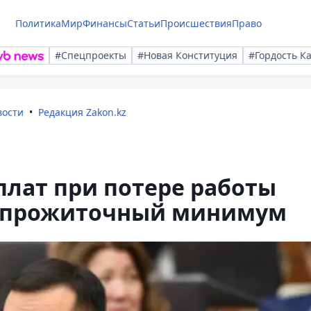
Политика
Мир
Финансы
Статьи
Происшествия
Право
#Спецпроекты
#Новая Конституция
#Гордость К
вости
Редакция Zakon.kz
плат при потере работы
 прожиточный минимум