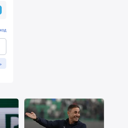
ход
ь