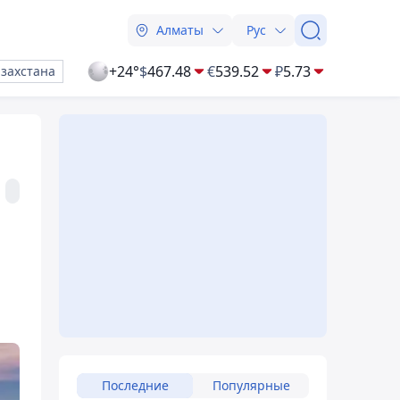
Алматы
Рус
+24°
$
467.48
€
539.52
₽
5.73
азахстана
Последние
Популярные