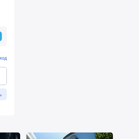
ход
ь