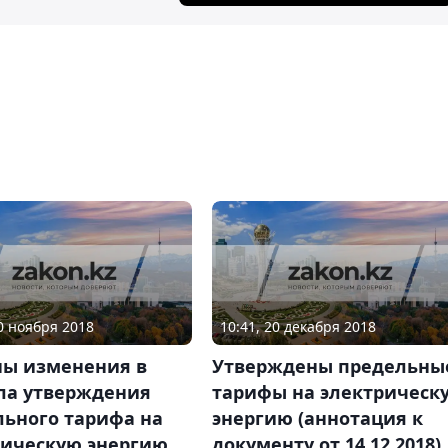
30 ноября 2018
10:41, 20 декабря 2018
ны изменения в
Утверждены предельны
ла утверждения
тарифы на электрическ
льного тарифа на
энергию (аннотация к
рическую энергию
документу от 14.12.2018)