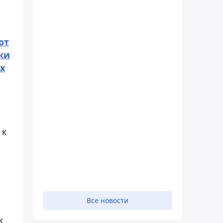
от
ки
х
к
Все новости
к