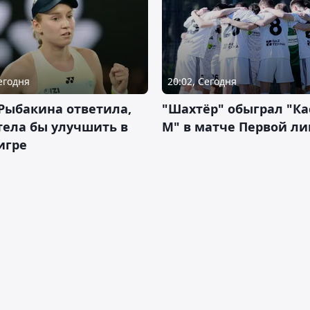
Сегодня
20:02, Сегодня
Рыбакина ответила,
"Шахтёр" обыграл "К
тела бы улучшить в
М" в матче Первой ли
игре