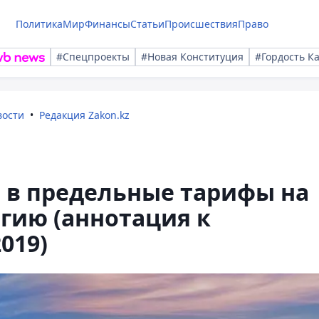
Политика
Мир
Финансы
Статьи
Происшествия
Право
#Спецпроекты
#Новая Конституция
#Гордость К
вости
Редакция Zakon.kz
 в предельные тарифы на
гию (аннотация к
019)