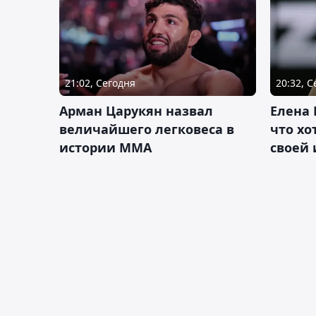
21:02, Сегодня
20:32, 
Арман Царукян назвал
Елена 
величайшего легковеса в
что хо
истории ММА
своей 