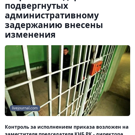
подвергнутых
административному
задержанию внесены
изменения
livejournal.com
Контроль за исполнением приказа возложен на
заместителя председателя КНБ РК - директора