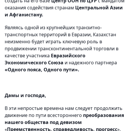
создать на его базе
Центр ООН по ЦУР
с мандатом
оказания содействия странам
Центральной Азии
и Афганистану.
Являясь одной из крупнейших транзитно-
транспортных территорий в Евразии, Казахстан
неизменно будет играть ключевую роль в
продвижении трансконтинентальной торговли в
качестве участника
Евразийского
Экономического Союза
и надежного партнера
«Одного пояса, Одного пути».
Дамы и господа,
В эти непростые времена нам следует продолжить
движение по пути всестороннего
преобразования
нашего общества под девизом
«
Преемственность, справедливость, прогресс
».