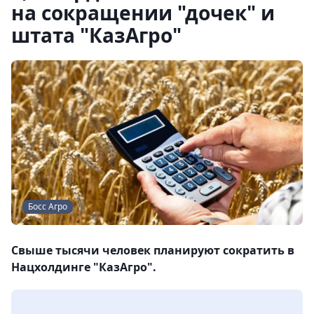
на сокращении "дочек" и
штата "КазАгро"
Босс Агро
Свыше тысячи человек планируют сократить в
Нацхолдинге "КазАгро".