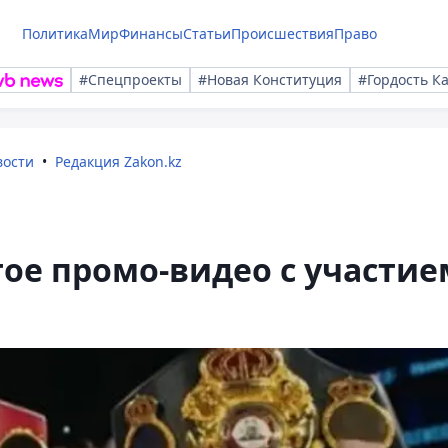
Политика
Мир
Финансы
Статьи
Происшествия
Право
#Спецпроекты
#Новая Конституция
#Гордость К
вости
Редакция Zakon.kz
ое промо-видео с участие