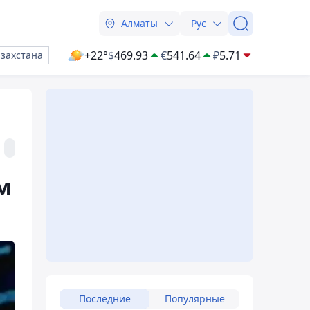
Алматы
Рус
+22°
$
469.93
€
541.64
₽
5.71
азахстана
м
Последние
Популярные