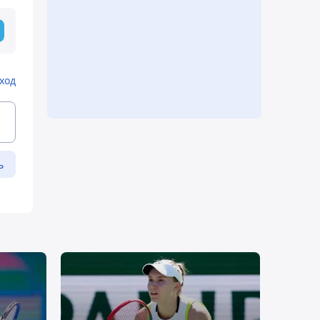
ход
ь