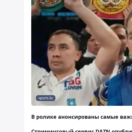
sports.kz
В ролике анонсированы самые ва
Стриминговый сервис DAZN опубли