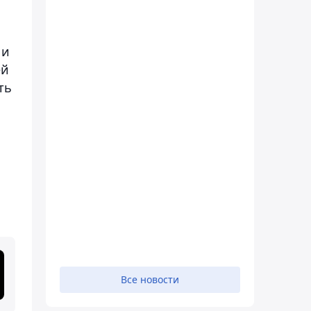
 и
ей
ть
Все новости