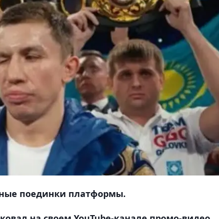
жные поединки платформы.
ковал на своем YouTube-канале промо-видео