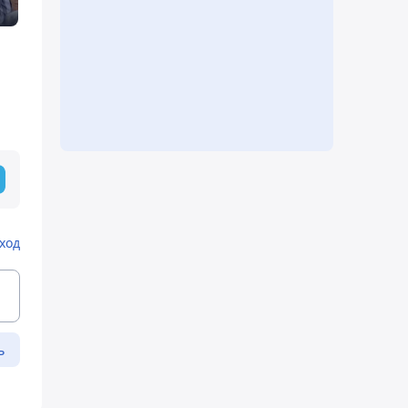
ход
ь