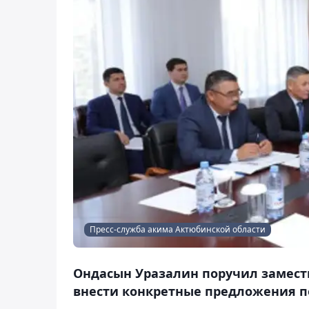
Пресс-служба акима Актюбинской области
Ондасын Уразалин поручил замест
внести конкретные предложения п