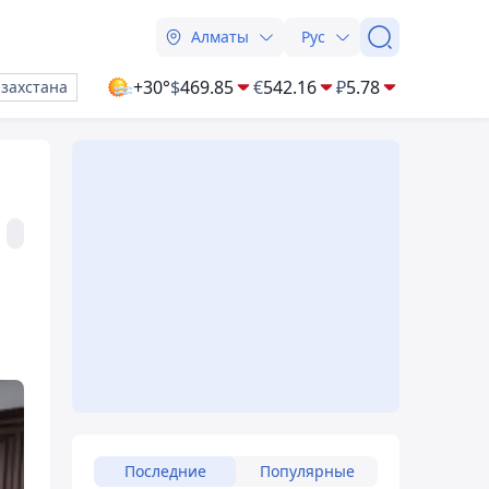
Алматы
Рус
+30°
$
469.85
€
542.16
₽
5.78
азахстана
Последние
Популярные