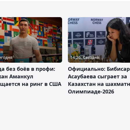
Сегодня
14:26, Сегодня
да без боёв в профи:
Официально: Бибисар
хан Аманкул
Асаубаева сыграет за
щается на ринг в США
Казахстан на шахмат
Олимпиаде-2026