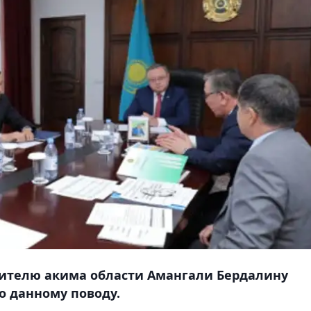
ителю акима области Амангали Бердалину
о данному поводу.