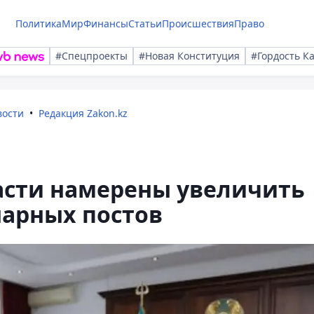
Политика
Мир
Финансы
Статьи
Происшествия
Право
#Спецпроекты
#Новая Конституция
#Гордость К
вости
Редакция Zakon.kz
асти намерены увеличить
нарных постов