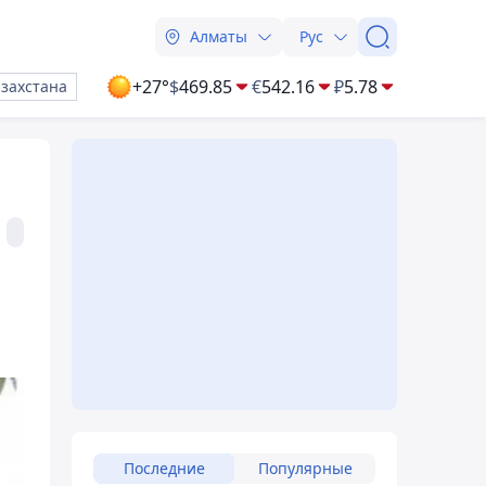
Алматы
Рус
+27°
$
469.85
€
542.16
₽
5.78
азахстана
Последние
Популярные