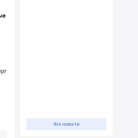
ые
ерг
Все новости