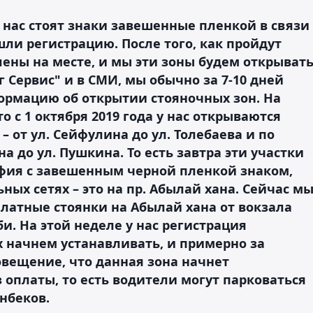
у нас стоят знаки завешенные пленкой в связи
шли регистрацию. После того, как пройдут
лены на месте, и мы эти зоны будем открывать
 Сервис" и в СМИ, мы обычно за 7-10 дней
рмацию об открытии стояночных зон. На
 с 1 октября 2019 года у нас открываются
 от ул. Сейфулина до ул. Толебаева и по
а до ул. Пушкина. То есть завтра эти участки
афия с завешенным черной пленкой знаком,
ьных сетях – это на пр. Абылай хана. Сейчас м
латные стоянки на Абылай хана от вокзала
 би. На этой неделе у нас регистрация
х начнем устанавливать, и примерно за
овещение, что данная зона начнет
з оплаты, то есть водители могут парковаться
нбеков.