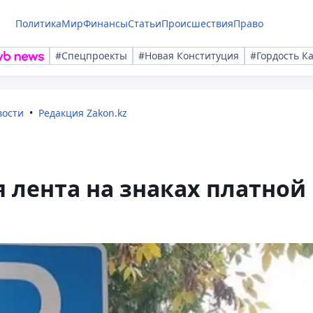
Политика
Мир
Финансы
Статьи
Происшествия
Право
#Спецпроекты
#Новая Конституция
#Гордость К
вости
Редакция Zakon.kz
я лента на знаках платной