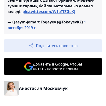
сенімді әрі ашық диалог орнаған. Мәдени-
гуманитарлық байланыстарымыз дамып
келеді.
pic.twitter.com/W1oTIZGeKJ
— Qasym-Jomart Toqayev (@TokayevKZ)
1
октября 2019 г.
Поделитесь новостью
Добавить в Google, чтобы
читать новости первым
Анастасия Московчук