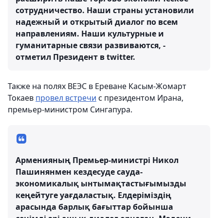
сотрудничество. Наши страны установили
надежный и открытый диалог по всем
направлениям. Наши культурные и
гуманитарные связи развиваются, -
отметил Президент в twitter.
Также на полях ВЕЭС в Ереване Касым-Жомарт
Токаев
провел встречи
с президентом Ирана,
премьер-министром Сингапура.
Арменияның Премьер-министрі Никол
Пашинянмен кездесуде сауда-
экономикалық ынтымақтастығымызды
кеңейтуге уағдаластық. Елдеріміздің
арасында барлық бағыттар бойынша