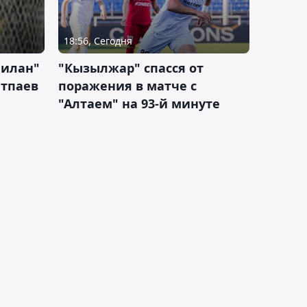
18:56, Сегодня
Милан"
"Кызылжар" спасся от
атпаев
поражения в матче с
"Алтаем" на 93-й минуте