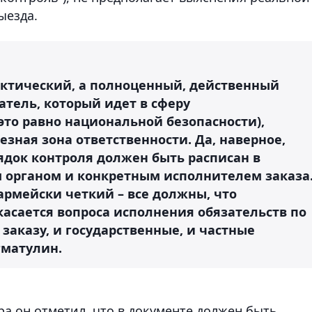
ыезда.
актический, а полноценный, действенный
тель, который идет в сферу
это равно национальной безопасности),
езная зона ответственности. Да, наверное,
рядок контроля должен быть расписан в
 органом и конкретным исполнителем заказа
армейски четкий – все должны, что
 касается вопроса исполнения обязательств по
аказу, и государственные, и частные
гматулин.
ра он отметил, что в документе должен быть