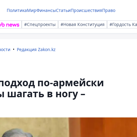
Политика
Мир
Финансы
Статьи
Происшествия
Право
#Спецпроекты
#Новая Конституция
#Гордость К
вости
Редакция Zakon.kz
подход по-армейски
 шагать в ногу –