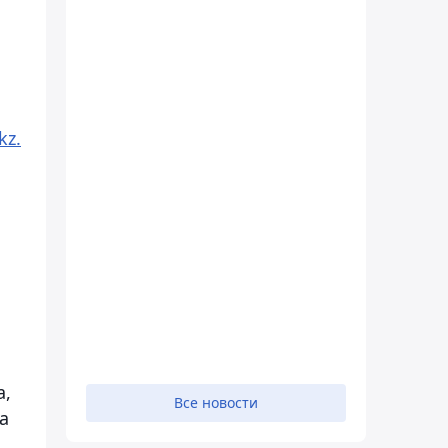
kz.
а,
Все новости
а