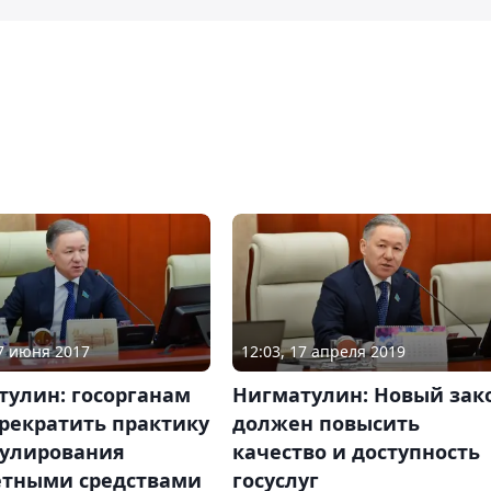
07 июня 2017
12:03, 17 апреля 2019
тулин: госорганам
Нигматулин: Новый зак
рекратить практику
должен повысить
улирования
качество и доступность
тными средствами
госуслуг