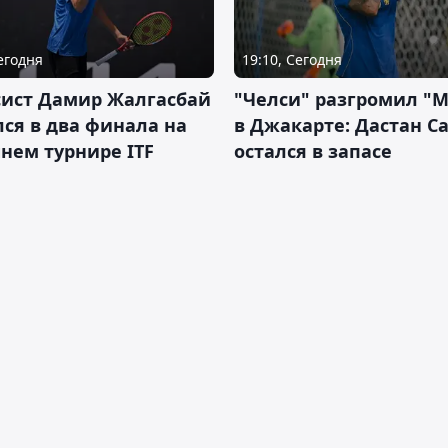
Сегодня
19:10, Сегодня
сист Дамир Жалгасбай
"Челси" разгромил "
ся в два финала на
в Джакарте: Дастан С
нем турнире ITF
остался в запасе