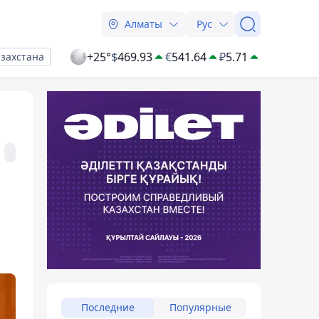
Алматы
Рус
+25°
$
469.93
€
541.64
₽
5.71
азахстана
Последние
Популярные