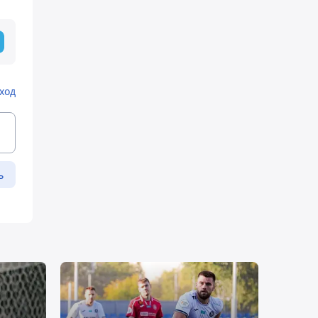
ход
ь