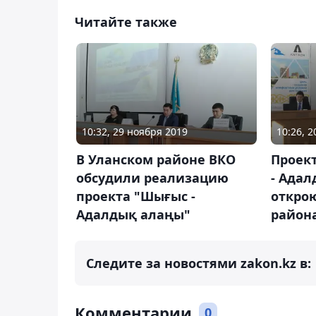
Читайте также
10:32, 29 ноября 2019
10:26, 
В Уланском районе ВКО
Проек
обсудили реализацию
- Ада
проекта "Шығыс -
открою
Адалдық алаңы"
район
Следите за новостями zakon.kz в:
Комментарии
0