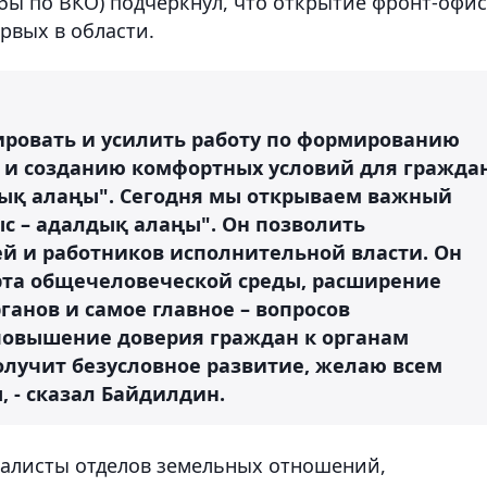
ы по ВКО) подчеркнул, что открытие фронт-офис
рвых в области.
ировать и усилить работу по формированию
 и созданию комфортных условий для гражда
дық алаңы". Сегодня мы открываем важный
с – адалдық алаңы". Он позволить
й и работников исполнительной власти. Он
та общечеловеческой среды, расширение
ганов и самое главное – вопросов
повышение доверия граждан к органам
получит безусловное развитие, желаю всем
 - сказал Байдилдин.
иалисты отделов земельных отношений,