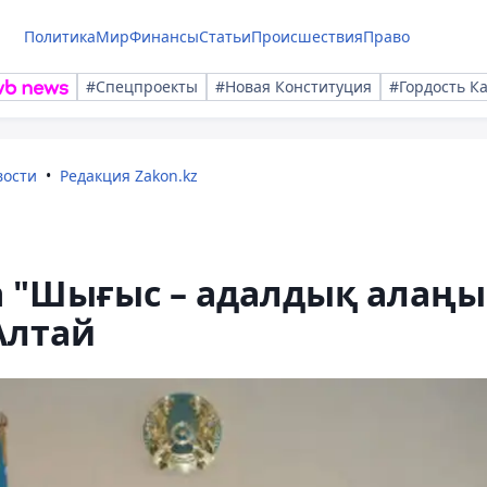
Политика
Мир
Финансы
Статьи
Происшествия
Право
#Спецпроекты
#Новая Конституция
#Гордость К
вости
Редакция Zakon.kz
а "Шығыс – адалдық алаңы
Алтай