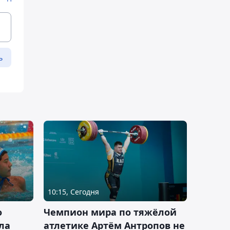
ь
10:15, Сегодня
о
Чемпион мира по тяжёлой
ла
атлетике Артём Антропов не