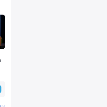
я
ход