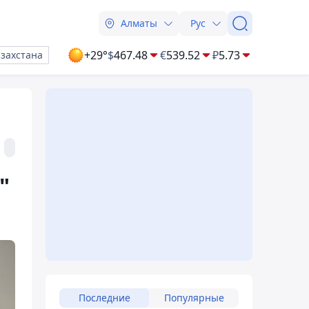
Алматы
Рус
+29°
$
467.48
€
539.52
₽
5.73
азахстана
"
Последние
Популярные