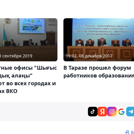
20 сентября 2019
19:02, 08 декабря 2017
тные офисы "Шығыс
В Таразе прошел форум
лдық алаңы"
работников образовани
т во всех городах и
ах ВКО
В