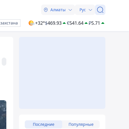
Алматы
Рус
+32°
$
469.93
€
541.64
₽
5.71
азахстана
Последние
Популярные