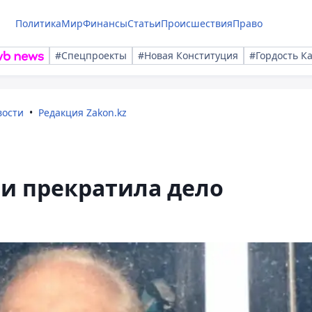
Политика
Мир
Финансы
Статьи
Происшествия
Право
#Спецпроекты
#Новая Конституция
#Гордость К
вости
Редакция Zakon.kz
и прекратила дело