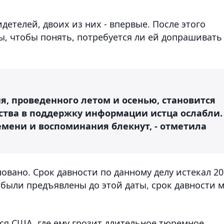
детелей, двоих из них - впервые. После этого
, чтобы понять, потребуется ли ей допрашивать
я, проведенного летом и осенью, становится
ьства в поддержку информации истца ослабли.
емени и воспоминания блекнут, - отметила
вано. Срок давности по данному делу истекал 20
я были предъявлены до этой даты, срок давности 
я США, где ему грозит длительное тюремное