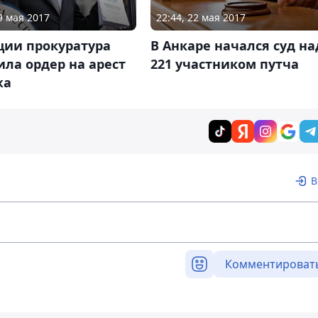
9 мая 2017
22:44, 22 мая 2017
ции прокуратура
В Анкаре начался суд на
ла ордер на арест
221 участником путча
жа
В
Комментироват