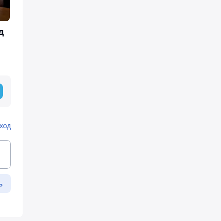
д
ход
ь