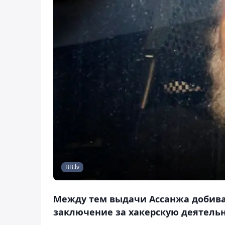
BB.lv
Между тем выдачи Ассанжа добива
заключение за хакерскую деятельн