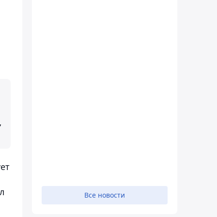
,
ует
л
Все новости