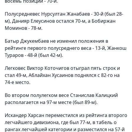
восемь позиций - 70-й.
Полусредневес Нурсултан Жанабаев - 30-й (был 28-
м), Данияр Елеусинов остался 70-м, а Бобиржан
Моминов - 78-м.
Батыр Джукембаев не изменил положения в
рейтинге первого полусреднего веса - 13-й, Жанкош
Тураров - 48-й (был 42-м).
Легковес Виктор Коточигов отыграл пять строк и
стал 49-м, Аблайхан Хусаинов поднялся с 82-го на
74-е место.
Во втором полулегком весе Станислав Калицкий
располагается на 97-м месте (был 89-м).
Искандер Харсан переместился из рейтинга второго
легчайшего дивизиона, где был 77-м, в табель о
рангах легчайшей категории и разместился на 57-й