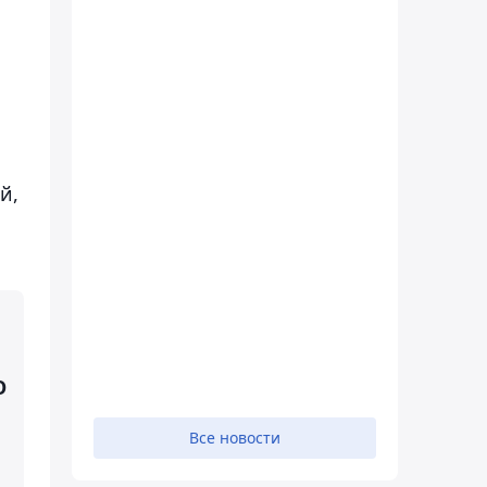
й,
О
Все новости