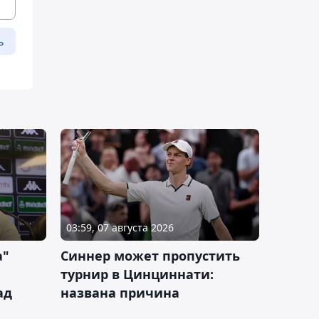
ь
03:59, 07 августа 2026
а"
Синнер может пропустить
турнир в Цинциннати:
ад
названа причина