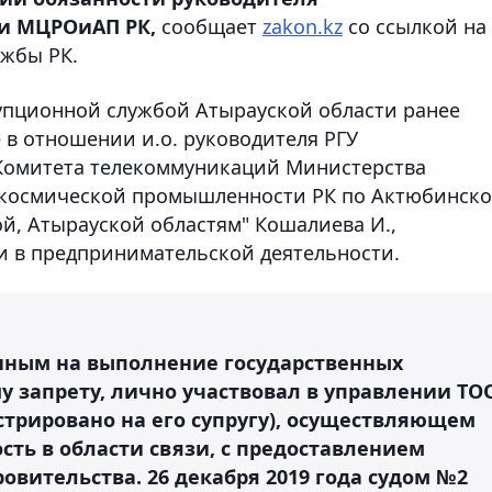
и МЦРОиАП РК,
сообщает
zakon.kz
со ссылкой на
ужбы РК.
упционной службой Атырауской области ранее
 в отношении и.о. руководителя РГУ
Комитета телекоммуникаций Министерства
окосмической промышленности РК по Актюбинско
й, Атырауской областям" Кошалиева И.,
и в предпринимательской деятельности.
енным на выполнение государственных
у запрету, лично участвовал в управлении ТО
истрировано на его супругу), осуществляющем
ть в области связи, с предоставлением
вительства. 26 декабря 2019 года судом №2