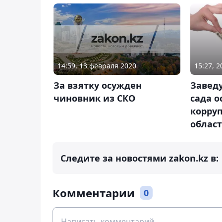
14:59, 13 февраля 2020
15:27, 
За взятку осужден
Завед
чиновник из СКО
сада о
корру
облас
Следите за новостями zakon.kz в:
Комментарии
0