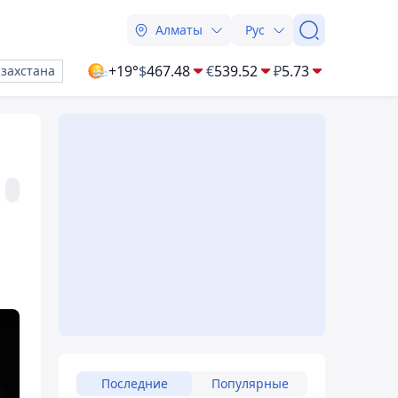
Алматы
Рус
+19°
$
467.48
€
539.52
₽
5.73
азахстана
Последние
Популярные