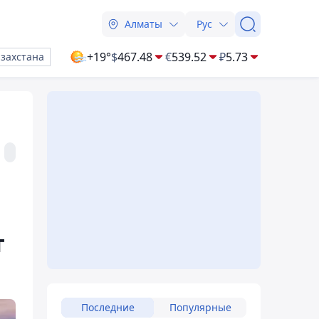
Алматы
Рус
+19°
$
467.48
€
539.52
₽
5.73
азахстана
т
Последние
Популярные