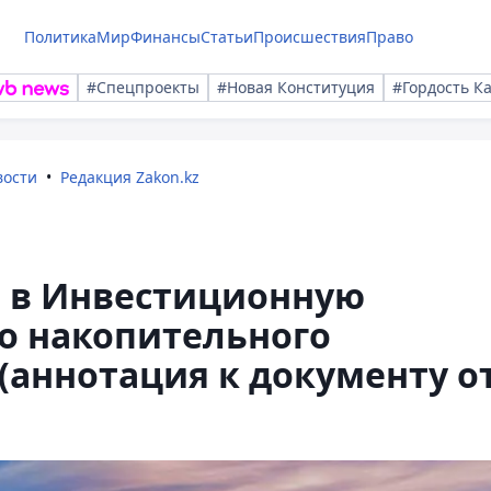
Политика
Мир
Финансы
Статьи
Происшествия
Право
#Спецпроекты
#Новая Конституция
#Гордость К
вости
Редакция Zakon.kz
 в Инвестиционную
о накопительного
(аннотация к документу о