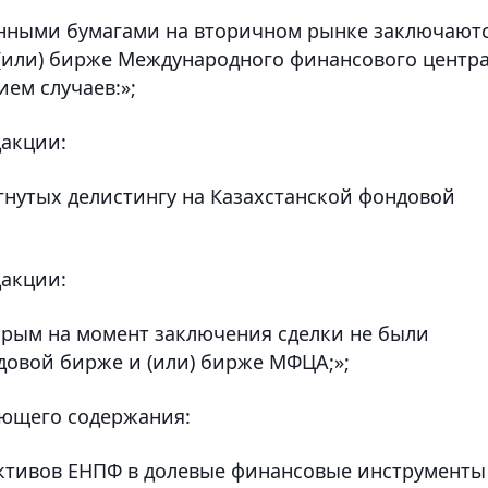
ценными бумагами на вторичном рынке заключают
(или) бирже Международного финансового центр
ием случаев:»;
дакции:
ргнутых делистингу на Казахстанской фондовой
дакции:
торым на момент заключения сделки не были
довой бирже и (или) бирже МФЦА;»;
ющего содержания:
активов ЕНПФ в долевые финансовые инструменты