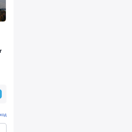
т
ход