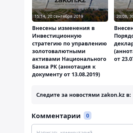
15:14, 20 сентября 2019
20:08, 
Внесены изменения в
Внесе
Инвестиционную
Поряд
стратегию по управлению
декла
золотовалютными
(аннот
активами Национального
от 23.0
Банка РК (аннотация к
документу от 13.08.2019)
Следите за новостями zakon.kz в:
Комментарии
0