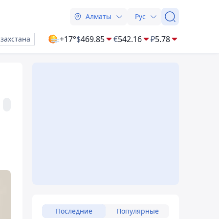
Алматы
Рус
+17°
$
469.85
€
542.16
₽
5.78
азахстана
Последние
Популярные