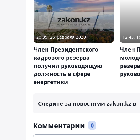
20:39, 26 февраля 2020
12:43, 
Член Президентского
Член 
кадрового резерва
молод
получил руководящую
резер
должность в сфере
руков
энергетики
Следите за новостями zakon.kz в:
Комментарии
0