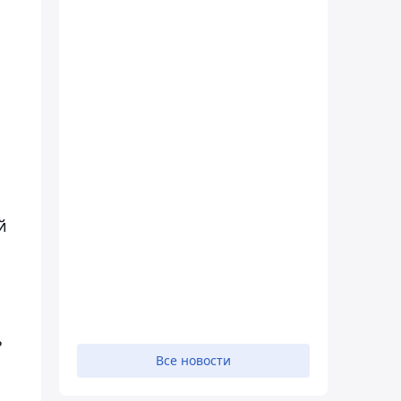
л
й
ь
Все новости