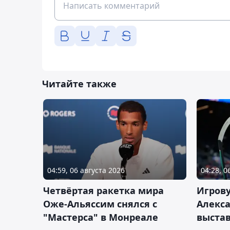
Читайте также
04:59, 06 августа 2026
04:28, 0
Четвёртая ракетка мира
Игров
Оже-Альяссим снялся с
Алекс
"Мастерса" в Монреале
выста