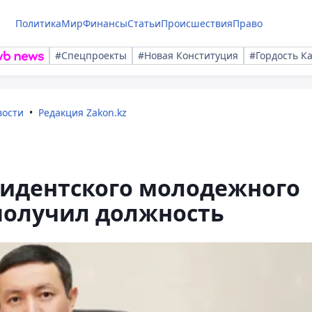
Политика
Мир
Финансы
Статьи
Происшествия
Право
#Спецпроекты
#Новая Конституция
#Гордость К
вости
Редакция Zakon.kz
зидентского молодежного
получил должность