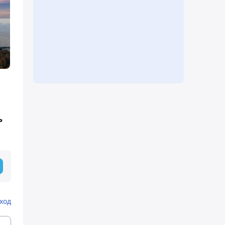
ь
ход