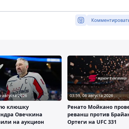
Комментироват
6 августа 2026
03:59, 06 августа 2026
ую клюшку
Ренато Мойкано пров
андра Овечкина
реванш против Брайа
вили на аукцион
Ортеги на UFC 331