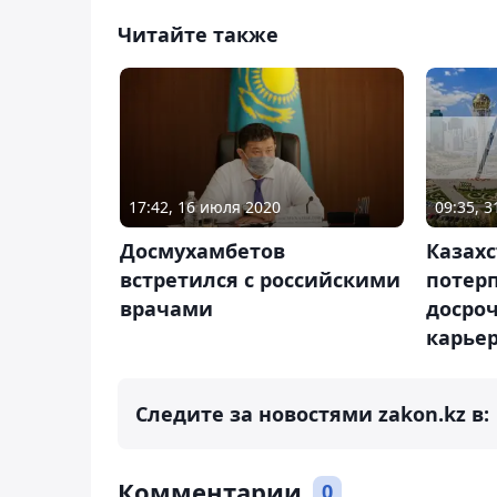
Читайте также
09:35, 
17:42, 16 июля 2020
Казахс
Досмухамбетов
потер
встретился с российскими
досро
врачами
карье
Следите за новостями zakon.kz в:
Комментарии
0