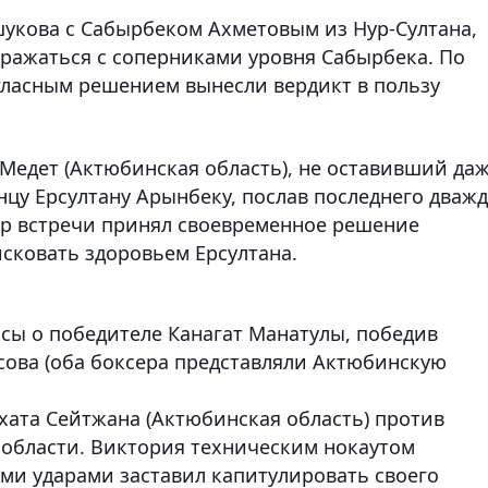
шукова с Сабырбеком Ахметовым из Нур-Султана,
сражаться с соперниками уровня Сабырбека. По
гласным решением вынесли вердикт в пользу
 Медет (Актюбинская область), не оставивший да
нцу Ерсултану Арынбеку, послав последнего дваж
итр встречи принял своевременное решение
исковать здоровьем Ерсултана.
осы о победителе Канагат Манатулы, победив
сова (оба боксера представляли Актюбинскую
хата Сейтжана (Актюбинская область) против
 области. Виктория техническим нокаутом
ими ударами заставил капитулировать своего