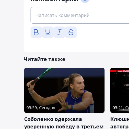
Читайте также
05:59, Сегодня
05:21, 
Соболенко одержала
Клюшк
уверенную победу в третьем
автог