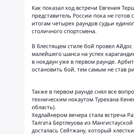
Как показал ход встречи Евгения Тер
представитель России пока не готов 
итогам четырех раундов судьи едино
столичного спортсмена.
В блестящем стиле бой провел Айдос
малейшего шанса на успех караганди
в нокдаун уже в первом раунде. Арб
остановить бой, тем самым не став р
Также в первом раунде снял все вопр
техническим нокаутом Турехана Кене
область).
Хедлайнером вечера стала встреча Ра
Талгата Бертлеуова из Мангистауской
досталась Сейтжану, который хлестк