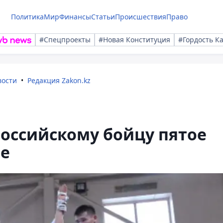
Политика
Мир
Финансы
Статьи
Происшествия
Право
#Спецпроекты
#Новая Конституция
#Гордость К
вости
Редакция Zakon.kz
российскому бойцу пятое
ре