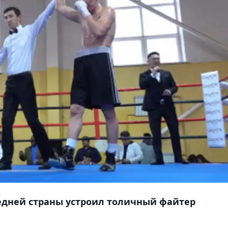
едней страны устроил толичный файтер