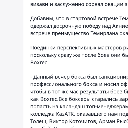
визави и заслуженно сорвал овации з
Добавим, что в стартовой встрече Т
одержал досрочную победу над Акние
встрече преимущество Темирлана ок
Поединки перспективных мастеров р
поскольку сразу же после боев они б
Boxrec.
- Данный вечер бокса был санкциони
профессионального бокса и носил оф
чтобы в тот же час результаты боев 
как Boxrec.Все боксеры старались з
попасть на карандаш топ-менеджерам
колледжа КазАТК, оказавшего нам по
Толеш, Виктор Коточигов, Арман Рысб