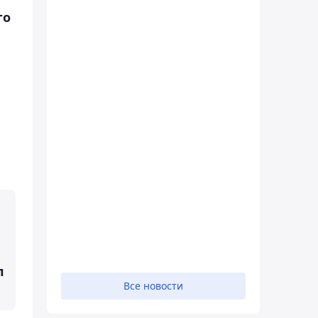
го
л
Все новости