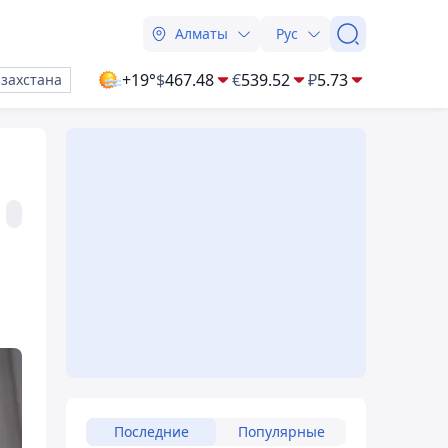
Алматы
Рус
+19°
$
467.48
€
539.52
₽
5.73
азахстана
Последние
Популярные