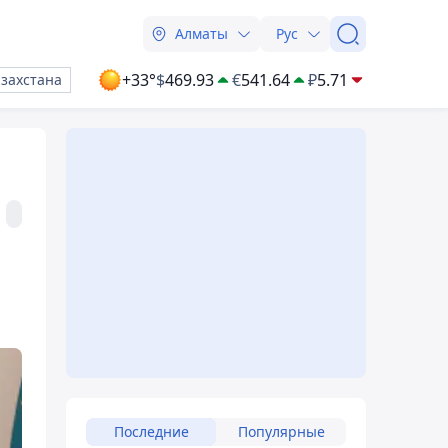
Алматы
Рус
+33°
$
469.93
€
541.64
₽
5.71
азахстана
Последние
Популярные