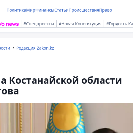
Политика
Мир
Финансы
Статьи
Происшествия
Право
#Спецпроекты
#Новая Конституция
#Гордость К
вости
Редакция Zakon.kz
а Костанайской области
това