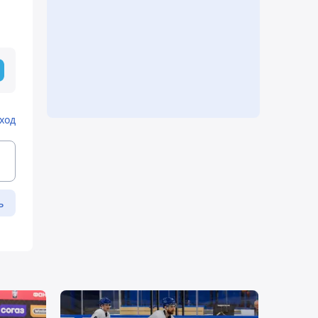
ход
ь