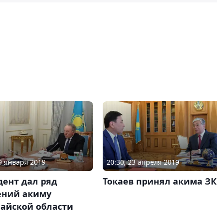
29 января 2019
20:30, 23 апреля 2019
дент дал ряд
Токаев принял акима З
ений акиму
найской области