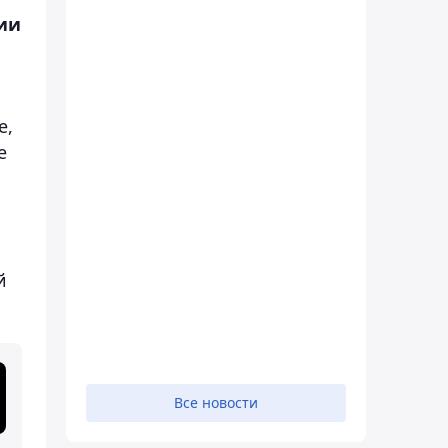
ии
е,
е
й
Все новости