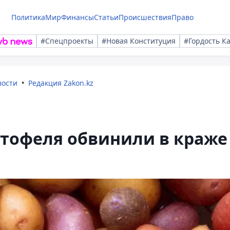
Политика
Мир
Финансы
Статьи
Происшествия
Право
#Спецпроекты
#Новая Конституция
#Гордость К
вости
Редакция Zakon.kz
тофеля обвинили в краже