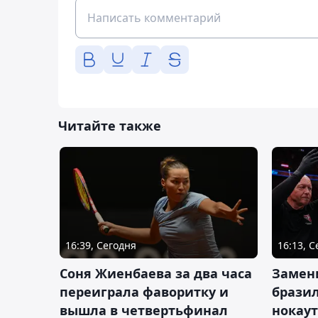
Читайте также
16:39, Сегодня
16:13, 
Соня Жиенбаева за два часа
Замен
переиграла фаворитку и
брази
вышла в четвертьфинал
нокау