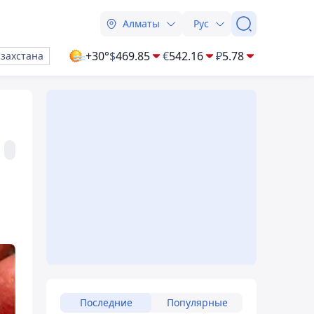
Алматы
Рус
+30°
$
469.85
€
542.16
₽
5.78
азахстана
Последние
Популярные