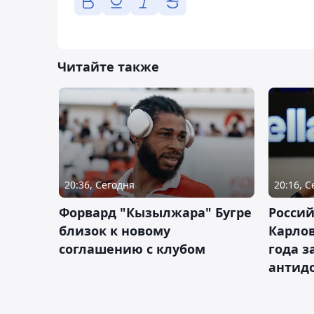
Читайте также
20:36, Сегодня
20:16, 
Форвард "Кызылжара" Бугре
Россий
близок к новому
Карлов
соглашению с клубом
года з
антид