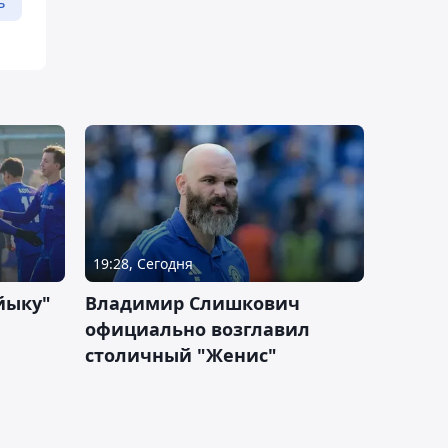
ь
19:28, Сегодня
йыку"
Владимир Слишкович
официально возглавил
столичный "Женис"