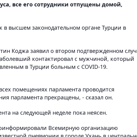
уса, все его сотрудники отпущены домой,
к в высшем законодательном органе Турции в
ттин Коджа заявил о втором подтвержденном случ
заболевший контактировал с мужчиной, который
вленным в Турции больным c COVID-19.
о всех помещениях парламента проводится
ия парламента прекращены, - сказал он.
нта на следующей неделе пока неясен.
 проинформировали Всемирную организацию
известной пневмонии в городе Ухань в централь