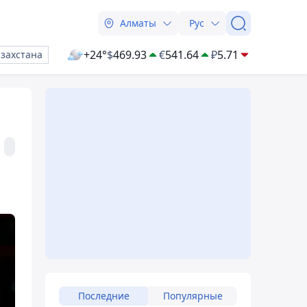
Алматы
Рус
+24°
$
469.93
€
541.64
₽
5.71
азахстана
Последние
Популярные