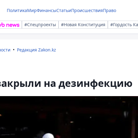
Политика
Мир
Финансы
Статьи
Происшествия
Право
#Спецпроекты
#Новая Конституция
#Гордость К
вости
Редакция Zakon.kz
закрыли на дезинфекцию