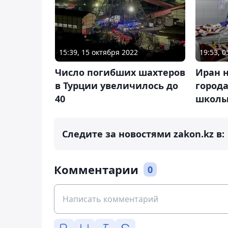
15:39, 15 октября 2022
19:53, 
Число погибших шахтеров
Иран 
в Турции увеличилось до
города
40
школ
Следите за новостями zakon.kz в:
Комментарии
0