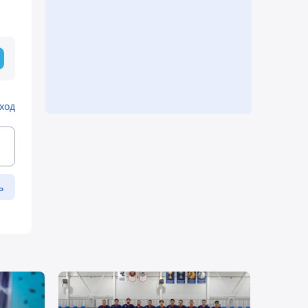
ход
ь