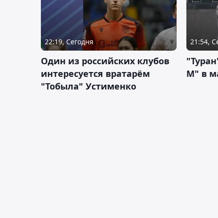
22:19, Сегодня
21:54, 
Один из российских клубов
"Туран
интересуется вратарём
М" в м
"Тобыла" Устименко