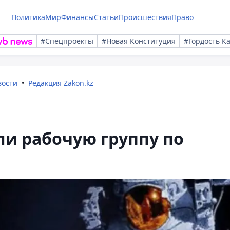
Политика
Мир
Финансы
Статьи
Происшествия
Право
#Спецпроекты
#Новая Конституция
#Гордость К
вости
Редакция Zakon.kz
ли рабочую группу по