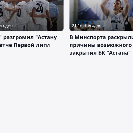
Сегодня
21:16, Сегодня
" разгромил "Астану
В Минспорта раскрыл
атче Первой лиги
причины возможного
закрытия БК "Астана"