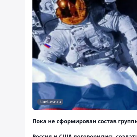
ktovkurse.ru
Пока не сформирован состав групп
Россия и США договорились создать