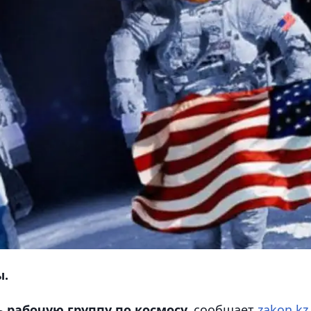
ы.
 рабочую группу по космосу,
сообщает
zakon.kz