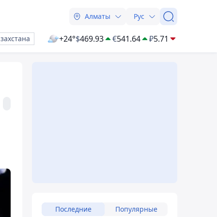
Алматы
Рус
+24°
$
469.93
€
541.64
₽
5.71
азахстана
Последние
Популярные