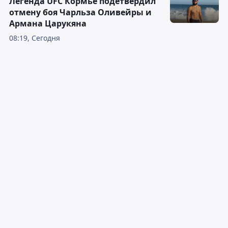
Легенда UFC Кормье подетвердил
отмену боя Чарльза Оливейры и
Армана Царукяна
08:19, Сегодня