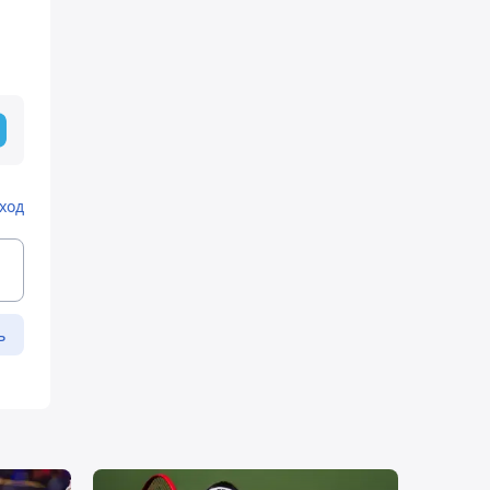
ход
ь