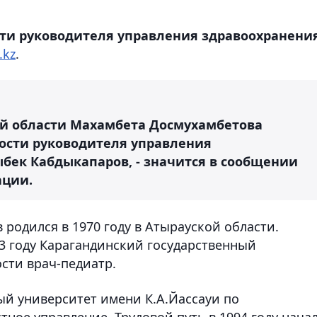
ти руководителя управления здравоохранени
.kz
.
й области Махамбета Досмухамбетова
сти руководителя управления
бек Кабдыкапаров, - значится в сообщении
ации.
родился в 1970 году в Атырауской области.
93 году Карагандинский государственный
сти врач-педиатр.
ый университет имени К.А.Йассауи по
ное управление. Трудовой путь в 1994 году начал