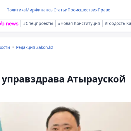
Политика
Мир
Финансы
Статьи
Происшествия
Право
#Спецпроекты
#Новая Конституция
#Гордость К
вости
Редакция Zakon.kz
ы управздрава Атырауской