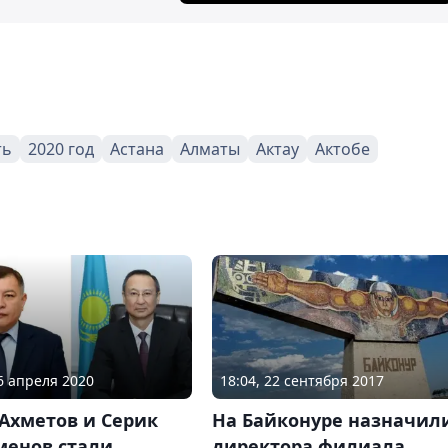
ть
2020 год
Астана
Алматы
Актау
Актобе
06 апреля 2020
18:04, 22 сентября 2017
Ахметов и Серик
На Байконуре назначил
менов стали
директора филиала