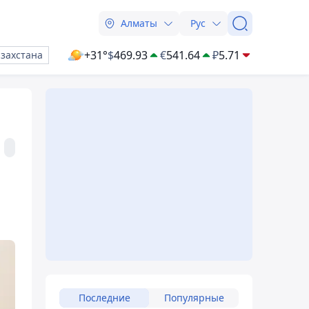
Алматы
Рус
+31°
$
469.93
€
541.64
₽
5.71
азахстана
Последние
Популярные