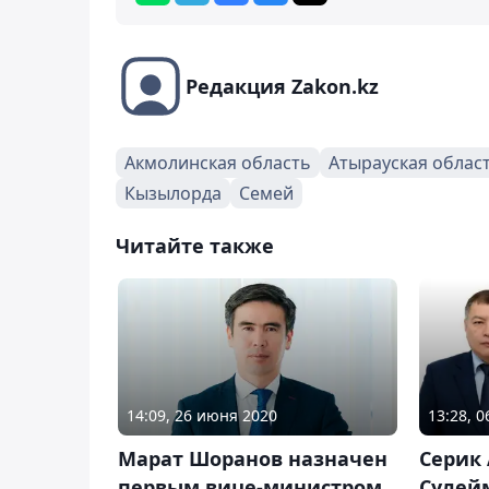
Редакция Zakon.kz
Акмолинская область
Атырауская облас
Кызылорда
Семей
Читайте также
14:09, 26 июня 2020
13:28, 
Марат Шоранов назначен
Серик 
первым вице-министром
Сулей