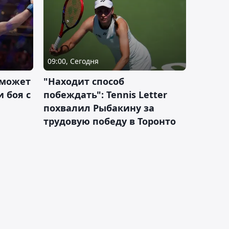
09:00, Сегодня
 может
"Находит способ
 боя с
побеждать": Tennis Letter
похвалил Рыбакину за
трудовую победу в Торонто