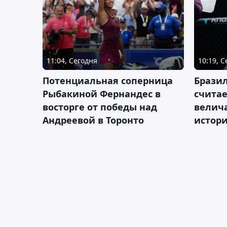
11:04, Сегодня
10:19, 
Потенциальная соперница
Бразил
Рыбакиной Фернандес в
счита
восторге от победы над
велич
Андреевой в Торонто
истор