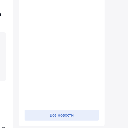
я
Все новости
 в