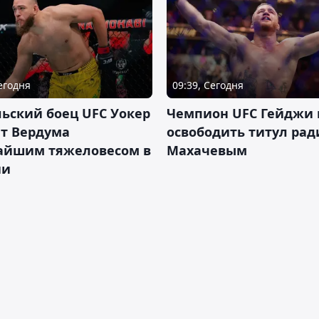
Сегодня
09:39, Сегодня
ьский боец UFC Уокер
Чемпион UFC Гейджи
ет Вердума
освободить титул ради
айшим тяжеловесом в
Махачевым
ии