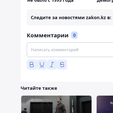
не было с 1995 года
демог
Следите за новостями zakon.kz в:
Комментарии
0
Читайте также