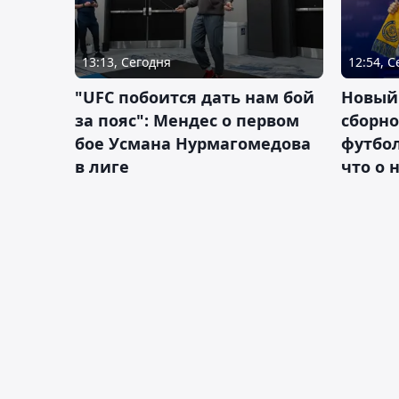
13:13, Сегодня
12:54, 
"UFC побоится дать нам бой
Новый
за пояс": Мендес о первом
сборно
бое Усмана Нурмагомедова
футбол
в лиге
что о 