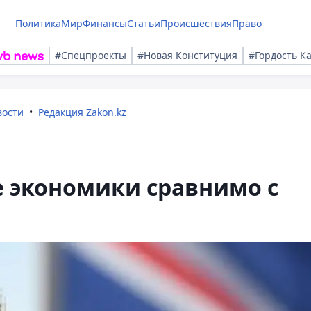
Политика
Мир
Финансы
Статьи
Происшествия
Право
#Спецпроекты
#Новая Конституция
#Гордость К
вости
Редакция Zakon.kz
е экономики сравнимо с