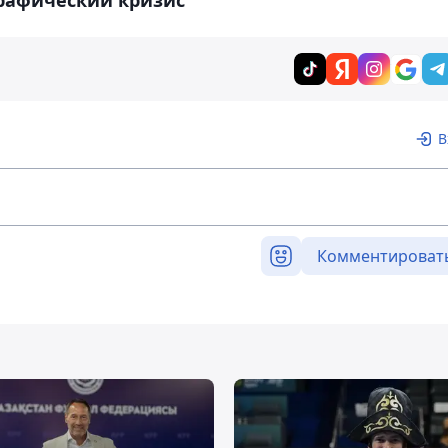
рафический кризис
В
Комментироват