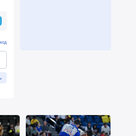
ход
ь