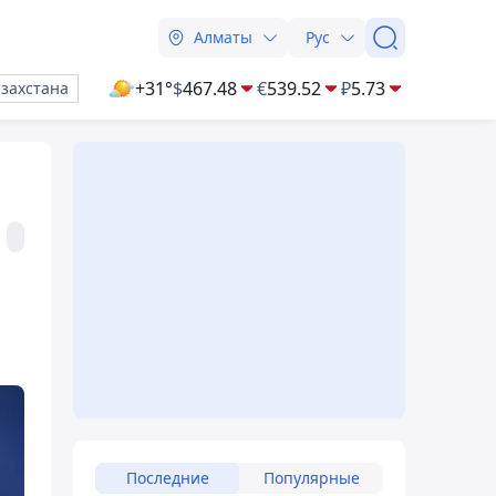
Алматы
Рус
+31°
$
467.48
€
539.52
₽
5.73
азахстана
Последние
Популярные