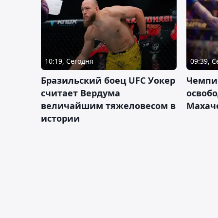
10:19, Сегодня
09:39, 
Бразильский боец UFC Уокер
Чемпи
считает Вердума
освобо
величайшим тяжеловесом в
Махач
истории