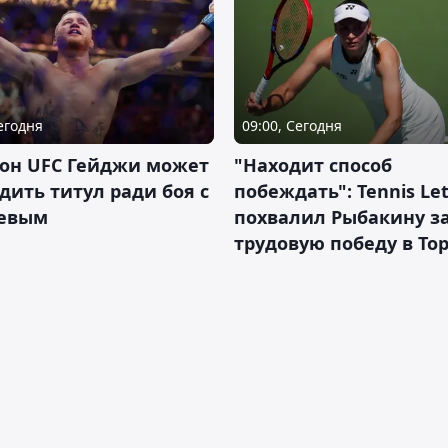
Сегодня
09:00, Сегодня
он UFC Гейджи может
"Находит способ
дить титул ради боя с
побеждать": Tennis Let
евым
похвалил Рыбакину з
трудовую победу в То