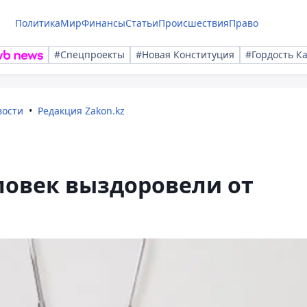
Политика
Мир
Финансы
Статьи
Происшествия
Право
#Спецпроекты
#Новая Конституция
#Гордость К
вости
Редакция Zakon.kz
еловек выздоровели от