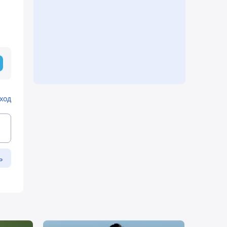
ход
ь