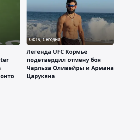
08:19, Сегодня
Легенда UFC Кормье
ter
подетвердил отмену боя
а
Чарльза Оливейры и Армана
ронто
Царукяна