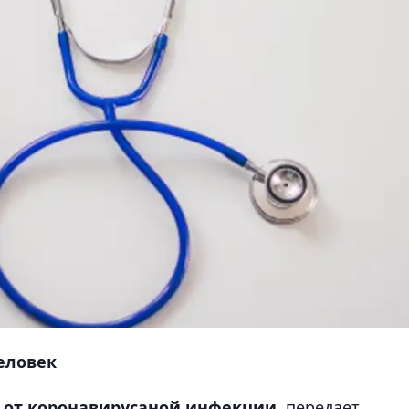
человек
 от коронавирусаной инфекции,
передает