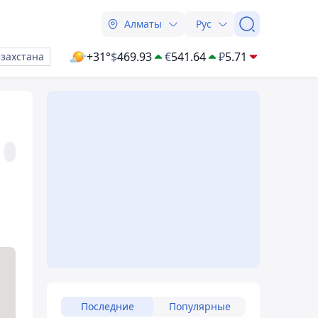
Алматы
Рус
+31°
$
469.93
€
541.64
₽
5.71
азахстана
Последние
Популярные