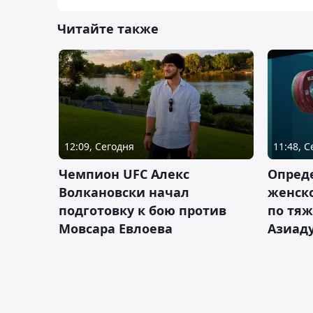
Читайте также
12:09, Сегодня
11:48, 
Чемпион UFC Алекс
Опреде
Волкановски начал
женско
подготовку к бою против
по тяж
Мовсара Евлоева
Азиад