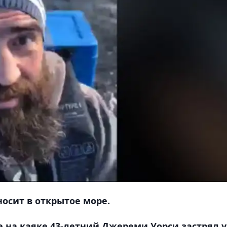
осит в открытое море.
 на каяке 43-летний Джереми Уорси застрял у