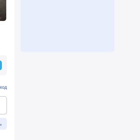
ход
ь