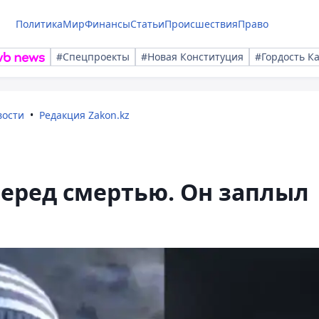
Политика
Мир
Финансы
Статьи
Происшествия
Право
#Спецпроекты
#Новая Конституция
#Гордость К
вости
Редакция Zakon.kz
перед смертью. Он заплыл