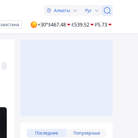
Алматы
Рус
+30°
$
467.48
€
539.52
₽
5.73
азахстана
Последние
Популярные