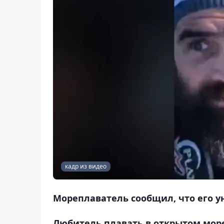
кадр из видео
Мореплаватель сообщил, что его ун
Любитель плавать в открытом море