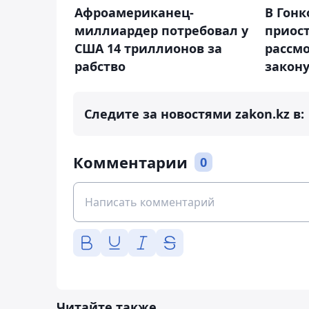
Афроамериканец-
В Гонк
миллиардер потребовал у
приос
США 14 триллионов за
рассм
рабство
закону
Следите за новостями zakon.kz в:
Комментарии
0
Читайте также