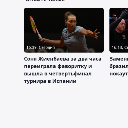
16:39, Сегодня
16:13, 
Соня Жиенбаева за два часа
Замен
переиграла фаворитку и
брази
вышла в четвертьфинал
нокау
турнира в Испании