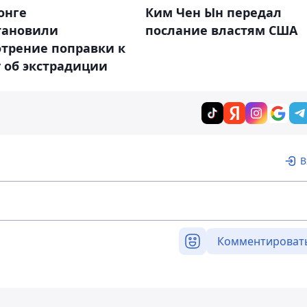
онге
Ким Чен Ын передал
тановили
послание властям США
отрение поправки к
 об экстрадиции
В
Комментироват