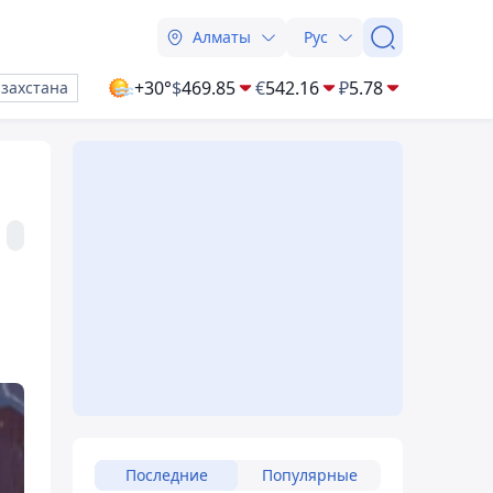
Алматы
Рус
+30°
$
469.85
€
542.16
₽
5.78
азахстана
Последние
Популярные