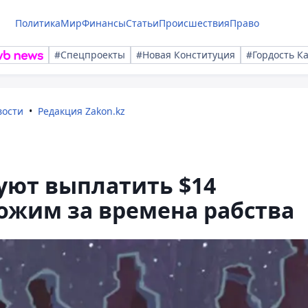
Политика
Мир
Финансы
Статьи
Происшествия
Право
#Спецпроекты
#Новая Конституция
#Гордость К
вости
Редакция Zakon.kz
уют выплатить $14
ожим за времена рабства