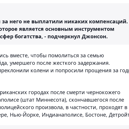
и за него не выплатили никаких компенсаций.
которое является основным инструментом
сфер богатства, - подчеркнул Джонсон.
ись вместе, чтобы помолиться за семью
а, умершего после жесткого задержания.
реклонили колени и попросили прощения за го
риканских городах после смерти чернокожего
олисе (штат Миннесота), скончавшегося после
полицейского произвола, в частности, проходят в
ре, Нью-Йорке, Индианаполисе, Бостоне, Детройт