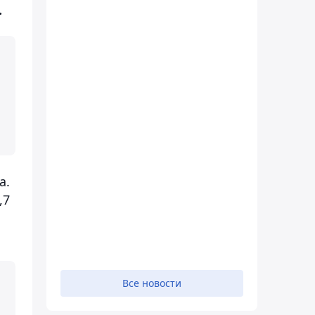
.
а.
,7
Все новости