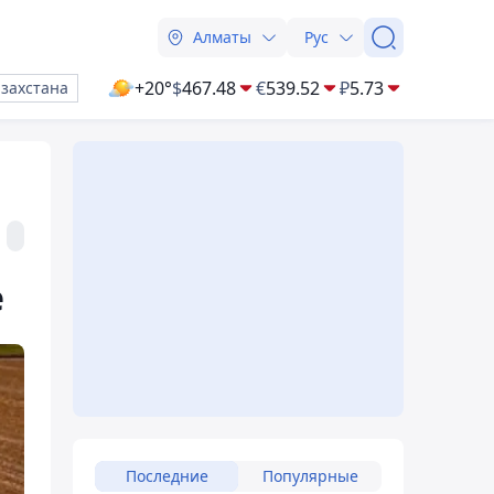
Алматы
Рус
+20°
$
467.48
€
539.52
₽
5.73
азахстана
е
Последние
Популярные