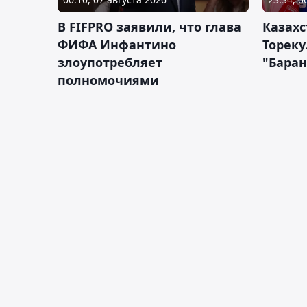
В FIFPRO заявили, что глава
Казах
ФИФА Инфантино
Тореку
злоупотребляет
"Бара
полномочиями