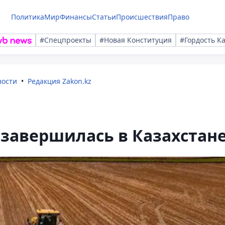
Политика
Мир
Финансы
Статьи
Происшествия
Право
#Спецпроекты
#Новая Конституция
#Гордость К
вости
Редакция Zakon.kz
завершилась в Казахстан