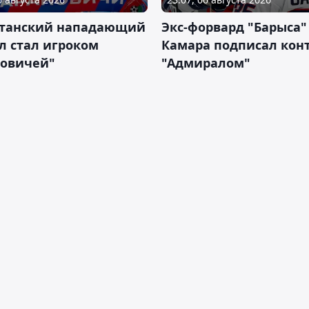
станский нападающий
Экс-форвард "Барыса"
л стал игроком
Камара подписал конт
новичей"
"Адмиралом"