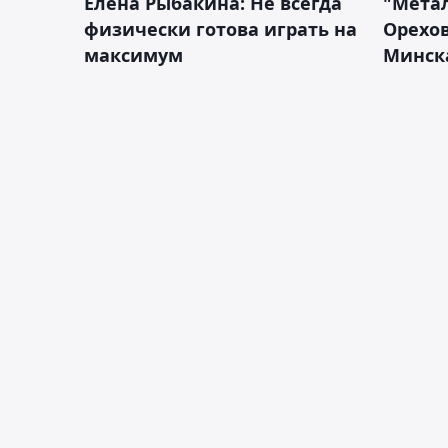
Елена Рыбакина: Не всегда
"Мета
физически готова играть на
Орехов
максимум
Минск