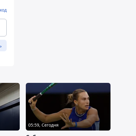
ход
ь
05:59, Сегодня