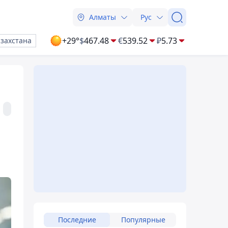
Алматы
Рус
+29°
$
467.48
€
539.52
₽
5.73
азахстана
Последние
Популярные