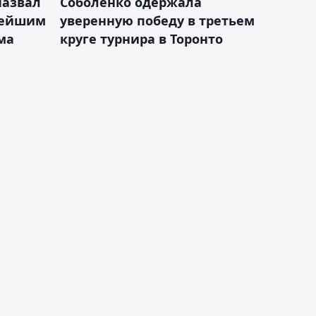
назвал
Соболенко одержала
лейшим
уверенную победу в третьем
ма
круге турнира в Торонто