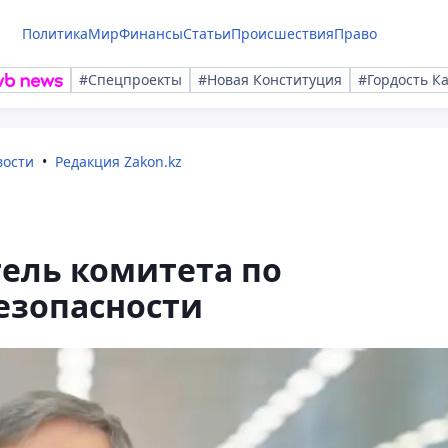
Политика
Мир
Финансы
Статьи
Происшествия
Право
#Спецпроекты
#Новая Конституция
#Гордость К
вости
Редакция Zakon.kz
ель комитета по
езопасности