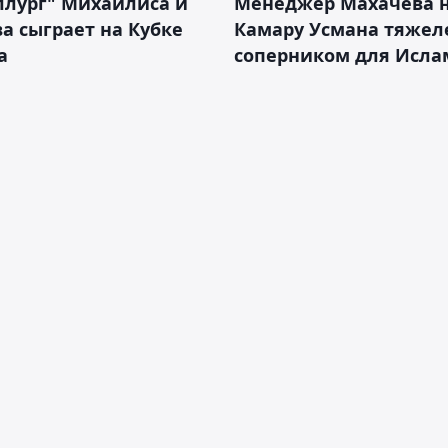
ллург" Михайлиса и
Менеджер Махачева 
а сыграет на Кубке
Камару Усмана тяже
а
соперником для Исла