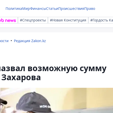
Политика
Мир
Финансы
Статьи
Происшествия
Право
#Спецпроекты
#Новая Конституция
#Гордость К
вости
Редакция Zakon.kz
назвал возможную сумму
 Захарова