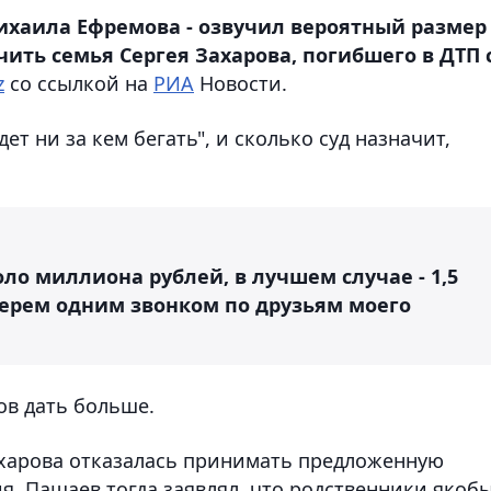
ихаила Ефремова - озвучил вероятный размер
ить семья Сергея Захарова, погибшего в ДТП 
z
со ссылкой на
РИА
Новости.
ет ни за кем бегать", и сколько суд назначит,
оло миллиона рублей, в лучшем случае - 1,5
берем одним звонком по друзьям моего
ов дать больше.
Захарова отказалась принимать предложенную
я. Пашаев тогда заявлял, что родственники якоб