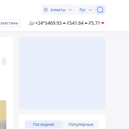
Алматы
Рус
+24°
$
469.93
€
541.64
₽
5.71
азахстана
Последние
Популярные