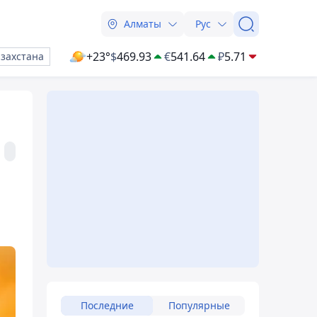
Алматы
Рус
+23°
$
469.93
€
541.64
₽
5.71
азахстана
Последние
Популярные