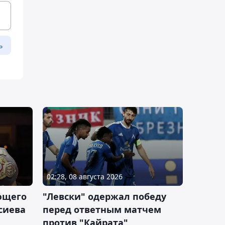
ь
02:28, 08 августа 2026
ющего
"Левски" одержал победу
сиева
перед ответным матчем
против "Кайрата"