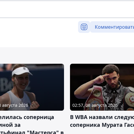
Комментироват
8 августа 2026
02:57, 08 августа 2026
елилась соперница
В WBA назвали следу
иной за
соперника Мурата Гас
тьфинал "Мастерса" в