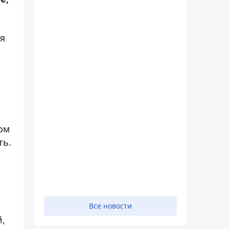
ся
ом
ть.
Все новости
й,