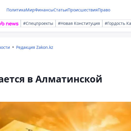
Политика
Мир
Финансы
Статьи
Происшествия
Право
#Спецпроекты
#Новая Конституция
#Гордость К
вости
Редакция Zakon.kz
ается в Алматинской