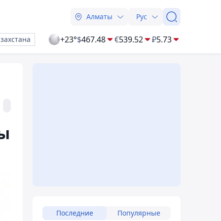
Алматы
Рус
+23°
$
467.48
€
539.52
₽
5.73
азахстана
сы
Последние
Популярные