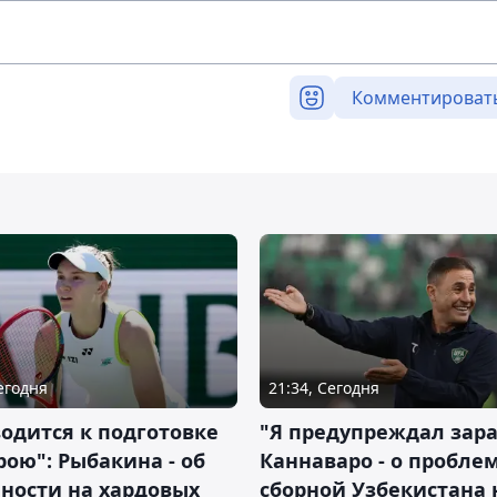
Комментироват
Сегодня
21:34, Сегодня
водится к подготовке
"Я предупреждал зара
рою": Рыбакина - об
Каннаваро - о пробле
ности на хардовых
сборной Узбекистана 