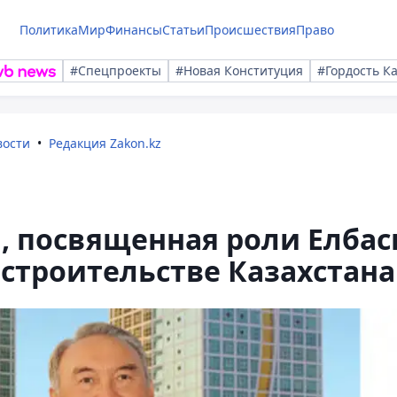
Политика
Мир
Финансы
Статьи
Происшествия
Право
#Спецпроекты
#Новая Конституция
#Гордость К
вости
Редакция Zakon.kz
, посвященная роли Елба
строительстве Казахстана