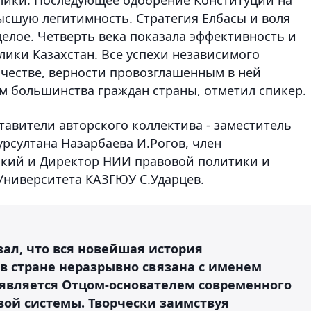
ысшую легитимность. Стратегия Елбасы и воля
целое. Четверть века показала эффективность и
лики Казахстан. Все успехи независимого
ачестве, верности провозглашенным в ней
м большинства граждан страны, отметил спикер.
авители авторского коллектива - заместитель
рсултана Назарбаева И.Рогов, член
ский и Директор НИИ правовой политики и
Университета КАЗГЮУ С.Ударцев.
зал, что вся новейшая история
в стране неразрывно связана с именем
 является Отцом-основателем современного
вой системы. Творчески заимствуя