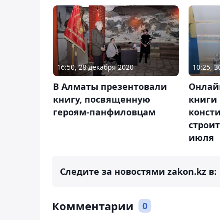
16:50, 28 декабря 2020
10:25, 
В Алматы презентовали
Онлай
книгу, посвященную
книги 
героям-панфиловцам
конст
строит
июля
Следите за новостями zakon.kz в:
Комментарии
0