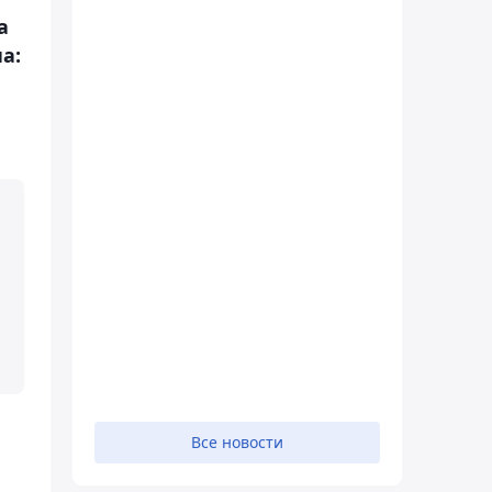
а
а:
Все новости
х