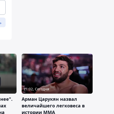
ь
21:02, Сегодня
нее".
Арман Царукян назвал
мах
величайшего легковеса в
на
истории ММА