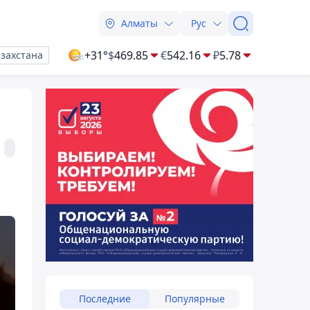
Алматы
Рус
+31°
$
469.85
€
542.16
₽
5.78
азахстана
Последние
Популярные