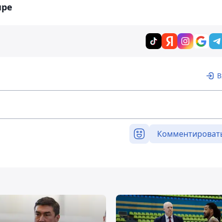
ире
В
Комментироват