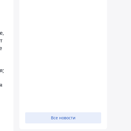
е,
т
е
я;
я
Все новости