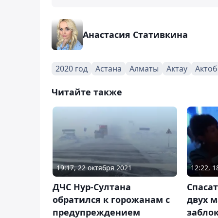
Анастасия Стативкина
2020 год
Астана
Алматы
Актау
Актоб
Читайте также
19:17, 22 октября 2021
12:22, 1
ДЧС Нур-Султана
Спаса
обратился к горожанам с
двух 
предупреждением
забло