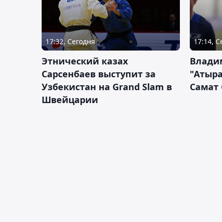
17:32, Сегодня
17:14, 
Этнический казах
Влади
Сарсенбаев выступит за
"Атыра
Узбекистан на Grand Slam в
Самат
Швейцарии