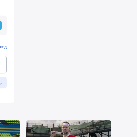
ход
ь