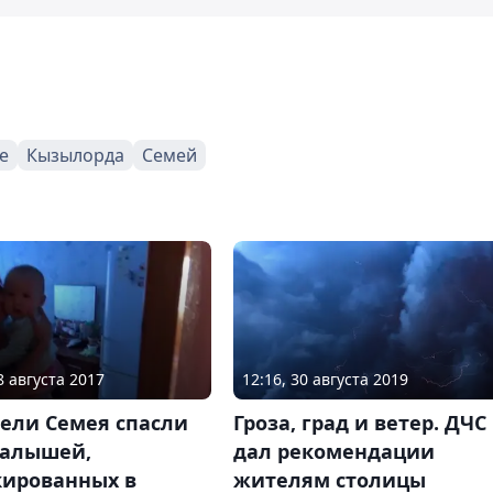
е
Кызылорда
Семей
8 августа 2017
12:16, 30 августа 2019
тели Семея спасли
Гроза, град и ветер. ДЧС
малышей,
дал рекомендации
кированных в
жителям столицы