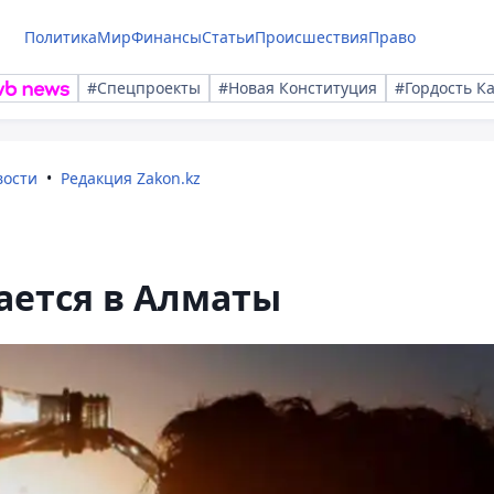
Политика
Мир
Финансы
Статьи
Происшествия
Право
#Спецпроекты
#Новая Конституция
#Гордость К
вости
Редакция Zakon.kz
ается в Алматы