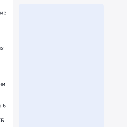
ние
ых
чи
о 6
СБ