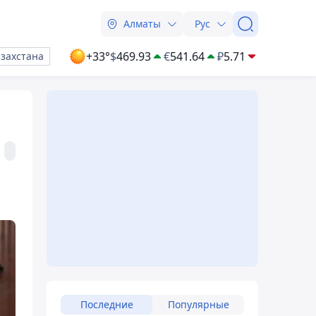
Алматы
Рус
+33°
$
469.93
€
541.64
₽
5.71
азахстана
Последние
Популярные