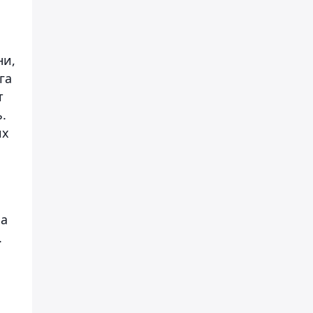
ни,
га
т
.
их
на
.