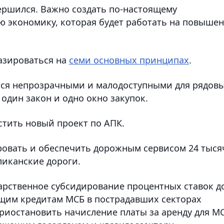
ершился. Важно создать по-настоящему
 экономику, которая будет работать на повыше
азироваться на
семи основных принципах
.
тся непрозрачными и малодоступными для рядов
один закон и одно окно закупок.
стить новый проект по АПК.
ровать и обеспечить дорожным сервисом 24 тыся
ликанские дороги.
арственное субсидирование процентных ставок д
ющим кредитам МСБ в пострадавших секторах
приостановить начисление платы за аренду для М