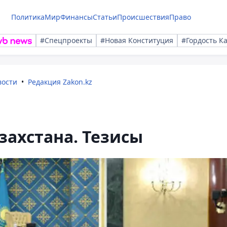
Политика
Мир
Финансы
Статьи
Происшествия
Право
#Спецпроекты
#Новая Конституция
#Гордость К
вости
Редакция Zakon.kz
захстана. Тезисы